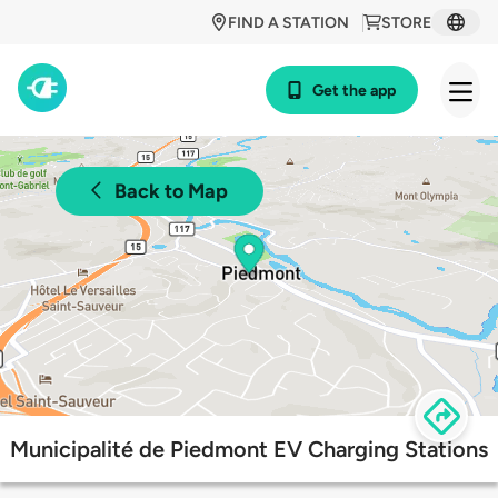
FIND A STATION
STORE
Get the app
Back to Map
Municipalité de Piedmont EV Charging Stations