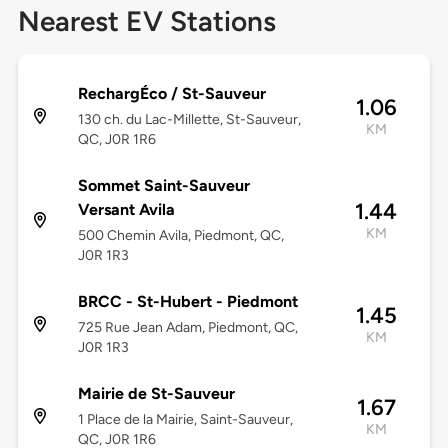
Nearest EV Stations
RechargÉco / St-Sauveur
1.06
130 ch. du Lac-Millette, St-Sauveur,
KM
QC, J0R 1R6
Sommet Saint-Sauveur
1.44
Versant Avila
KM
500 Chemin Avila, Piedmont, QC,
J0R 1R3
BRCC - St-Hubert - Piedmont
1.45
725 Rue Jean Adam, Piedmont, QC,
KM
J0R 1R3
Mairie de St-Sauveur
1.67
1 Place de la Mairie, Saint-Sauveur,
KM
QC, J0R 1R6