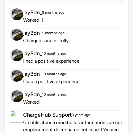
jayBdn_
9 months ago
Worked :)
jayBdn_
9 months ago
Charged successfully.
jayBdn_
10 months ago
I had a positive experience.
jayBdn_
10 months ago
I had a positive experience.
jayBdn_
10 months ago
Worked!
ChargeHub Support
3 years ago
Un utilisateur a modifié les informations de cet
emplacement de recharge publique. L’équipe