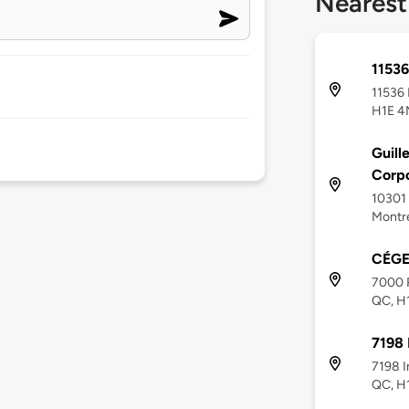
Nearest
11536
11536 
H1E 4
Guill
Corpo
10301
Montré
CÉGEP
7000 R
QC, H
7198 
7198 I
QC, H