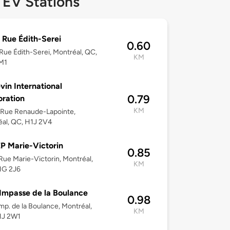
 EV Stations
 Rue Édith-Serei
0.60
Rue Édith-Serei, Montréal, QC,
KM
M1
evin International
0.79
ration
KM
 Rue Renaude-Lapointe,
al, QC, H1J 2V4
 Marie-Victorin
0.85
ue Marie-Victorin, Montréal,
KM
1G 2J6
Impasse de la Boulance
0.98
mp. de la Boulance, Montréal,
KM
1J 2W1