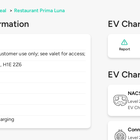
eal
>
Restaurant Prima Luna
rmation
EV Char
Report
customer use only; see valet for access;
,
H1E 2Z6
EV Char
NAC
Level
EV Ch
arging
Conn
Level