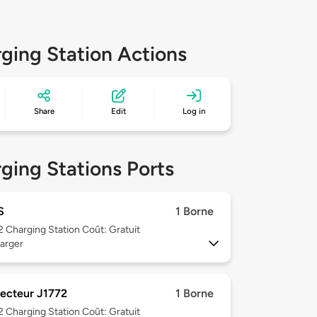
ging Station Actions
Share
Edit
Log in
ging Stations Ports
S
1 Borne
 2
Charging Station Coût: Gratuit
arger
ecteur J1772
1 Borne
 2
Charging Station Coût: Gratuit