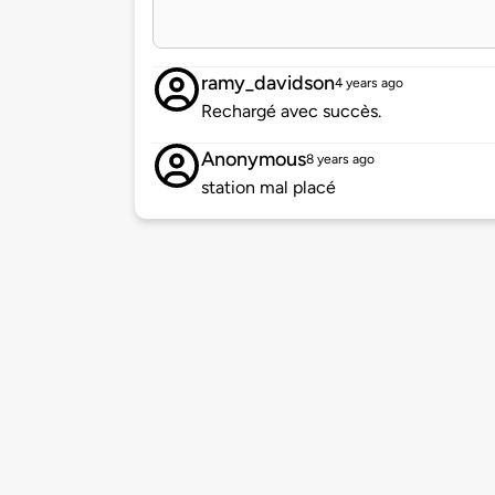
ramy_davidson
4 years ago
Rechargé avec succès.
Anonymous
8 years ago
station mal placé