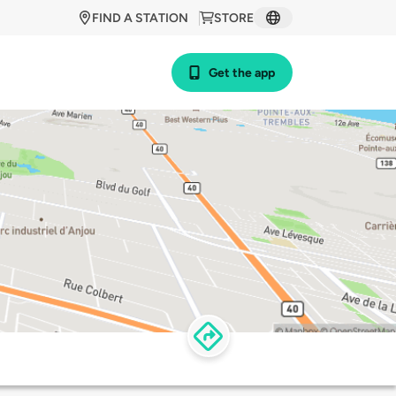
FIND A STATION
STORE
Get the app