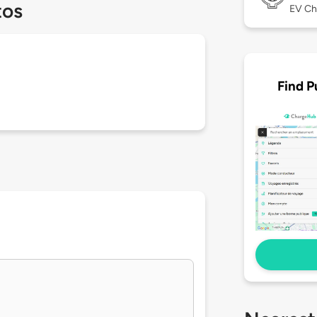
tos
EV Ch
Find P