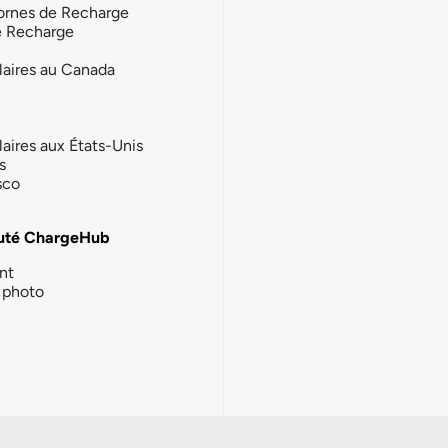
ornes de Recharge
e Recharge
laires au Canada
laires aux États-Unis
s
sco
té ChargeHub
nt
photo