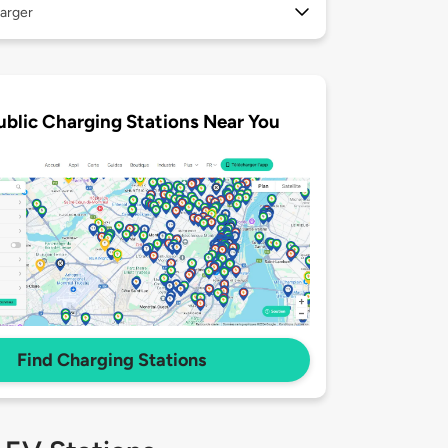
arger
ublic Charging Stations Near You
Find Charging Stations