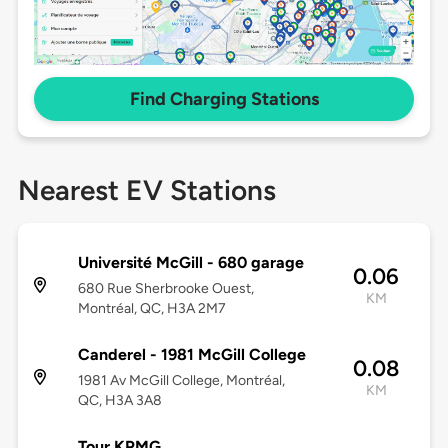
Find Charging Stations
Nearest EV Stations
Université McGill - 680 garage
0.06
680 Rue Sherbrooke Ouest,
KM
Montréal, QC, H3A 2M7
Canderel - 1981 McGill College
0.08
1981 Av McGill College, Montréal,
KM
QC, H3A 3A8
Tour KPMG