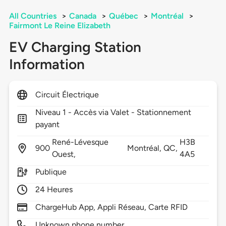
All Countries
>
Canada
>
Québec
>
Montréal
>
Fairmont Le Reine Elizabeth
EV Charging Station
Information
Circuit Électrique
Niveau 1 - Accès via Valet - Stationnement
payant
René-Lévesque
H3B
900
Montréal,
QC,
Ouest,
4A5
Publique
24 Heures
ChargeHub App, Appli Réseau, Carte RFID
Unknown phone number