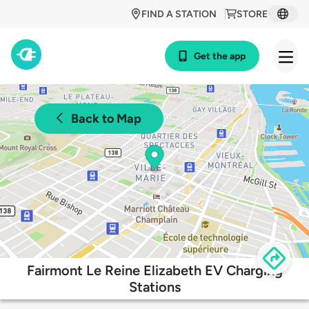
FIND A STATION
STORE
Get the app
Back to Map
Fairmont Le Reine Elizabeth EV Charging
Stations