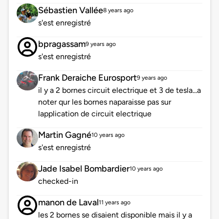
Sébastien Vallée
8 years ago
s'est enregistré
bpragassam
9 years ago
s'est enregistré
Frank Deraiche Eurosport
9 years ago
il y a 2 bornes circuit electrique et 3 de tesla...a
noter qur les bornes naparaisse pas sur
lapplication de circuit electrique
Martin Gagné
10 years ago
s'est enregistré
Jade Isabel Bombardier
10 years ago
checked-in
manon de Laval
11 years ago
les 2 bornes se disaient disponible mais il y a