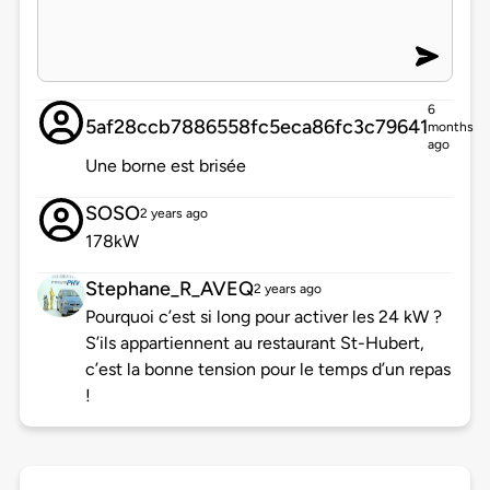
6
5af28ccb7886558fc5eca86fc3c79641
months
ago
Une borne est brisée
SOSO
2 years ago
178kW
Stephane_R_AVEQ
2 years ago
Pourquoi c’est si long pour activer les 24 kW ?
S’ils appartiennent au restaurant St-Hubert,
c’est la bonne tension pour le temps d’un repas
!