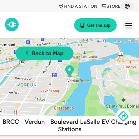
FIND A STATION
STORE
Get the app
Back to Map
BRCC - Verdun - Boulevard LaSalle EV Charging
Stations