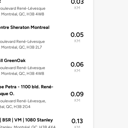
0.03
t
KM
Boulevard René-Lévesque
, Montréal, QC, H3B 4W8
ntre Sheraton Montreal
0.05
KM
Boulevard René-Lévesque
 Montréal, QC, H3B 2L7
ll GreenOak
0.06
boulevard René-Lévesque
KM
, Montréal, QC, H3B 4W8
e Petra - 1100 bld. René-
0.09
sque O.
KM
Boulevard René-Lévesque,
éal, QC, H3B 2G4
| BSR | VM | 1080 Stanley
0.13
tanley, Montréal, QC, H3B 4X4
KM