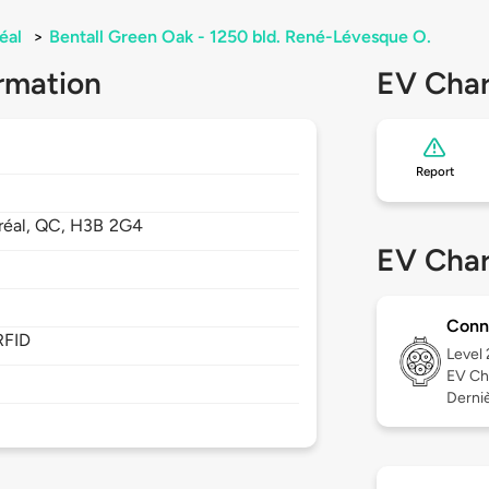
éal
>
Bentall Green Oak - 1250 bld. René-Lévesque O.
rmation
EV Char
Report
réal,
QC,
H3B 2G4
EV Char
Conn
RFID
Level
EV Ch
Derniè