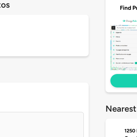
tos
Find P
Nearest
1250