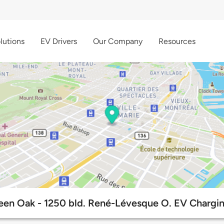
lutions
EV Drivers
Our Company
Resources
reen Oak - 1250 bld. René-Lévesque O. EV Chargin