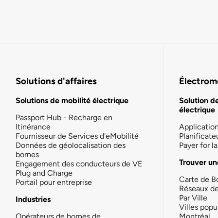
Solutions d'affaires
Électromo
Solutions de mobilité électrique
Solution d
électrique
Passport Hub - Recharge en
Itinérance
Applicatio
Fournisseur de Services d'eMobilité
Planificate
Données de géolocalisation des
Payer for 
bornes
Trouver un
Engagement des conducteurs de VE
Plug and Charge
Carte de B
Portail pour entreprise
Réseaux d
Par Ville
Industries
Villes popu
Opérateurs de bornes de
Montréal