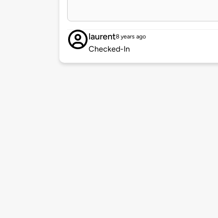
laurent
8 years ago
Checked-In