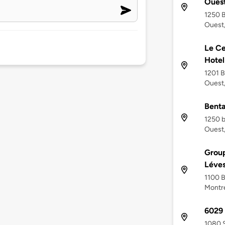
Oues
1250 
Ouest
Le Ce
Hotel
1201 
Ouest,
Benta
1250 
Ouest
Group
Léve
1100 
Montr
6029 
1080 S