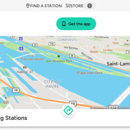
FIND A STATION
STORE
Get the app
g Stations