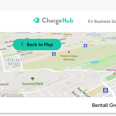
EV Business So
Back to Map
Bentall G