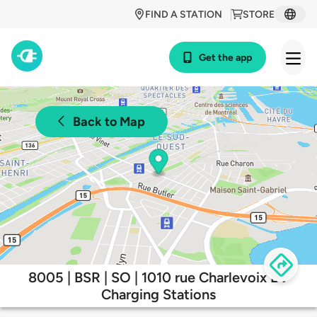
FIND A STATION
STORE
Get the app
Back to Map
8005 | BSR | SO | 1010 rue Charlevoix EV
Charging Stations