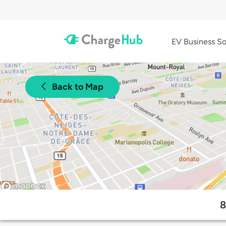
EV Business So
Back to Map
8