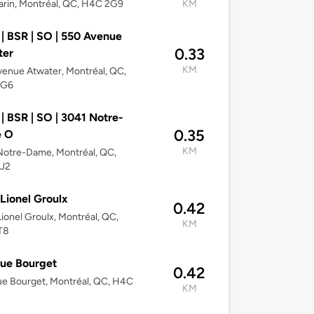
rin, Montréal, QC, H4C 2G9
KM
| BSR | SO | 550 Avenue
0.33
ter
KM
enue Atwater, Montréal, QC,
2G6
| BSR | SO | 3041 Notre-
0.35
 O
KM
Notre-Dame, Montréal, QC,
J2
Lionel Groulx
0.42
ionel Groulx, Montréal, QC,
KM
T8
ue Bourget
0.42
e Bourget, Montréal, QC, H4C
KM