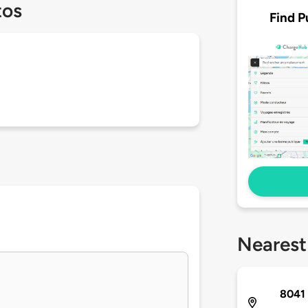
tos
Find P
Nearest
8041 