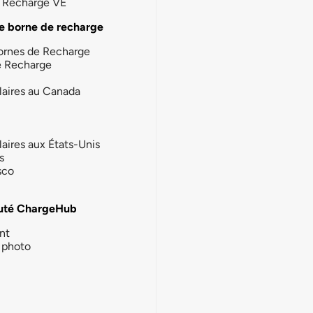
la Recharge VE
e borne de recharge
ornes de Recharge
e Recharge
laires au Canada
laires aux États-Unis
s
sco
té ChargeHub
nt
photo