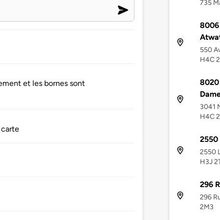
735 Ma
8006 
Atwa
550 Av
H4C 
8020 
cement et les bornes sont
Dame
3041 
H4C 2
 carte
2550 
2550 L
H3J 2
296 R
296 Ru
2M3