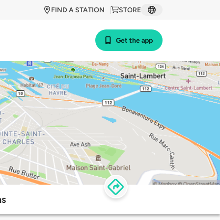
FIND A STATION
STORE
Get the app
ns