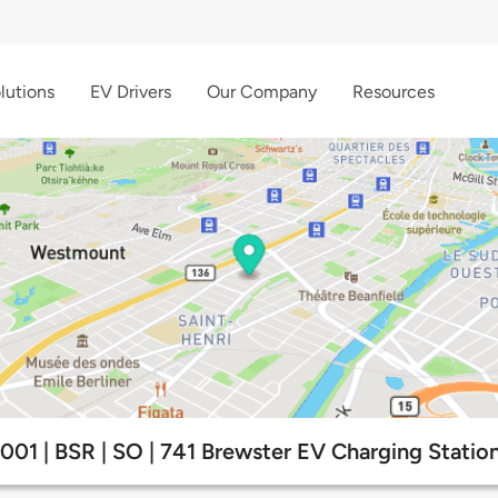
lutions
EV Drivers
Our Company
Resources
001 | BSR | SO | 741 Brewster EV Charging Statio