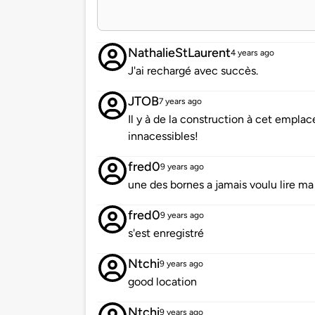
NathalieStLaurent
4 years ago
J'ai rechargé avec succès.
JTOB
7 years ago
Il y à de la construction à cet empla
innacessibles!
fred0
9 years ago
une des bornes a jamais voulu lire ma
fred0
9 years ago
s'est enregistré
Ntchi
9 years ago
good location
Ntchi
9 years ago