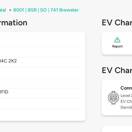
éal
>
8001 | BSR | SO | 741 Brewster
rmation
EV Char
Report
H4C 2K2
EV Char
Conn
RFID
Level
EV Ch
Derniè