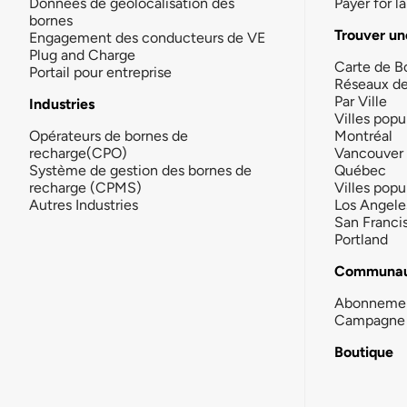
Données de géolocalisation des
Payer for 
bornes
Trouver un
Engagement des conducteurs de VE
Plug and Charge
Carte de B
Portail pour entreprise
Réseaux d
Par Ville
Industries
Villes popu
Opérateurs de bornes de
Montréal
recharge(CPO)
Vancouver
Système de gestion des bornes de
Québec
recharge (CPMS)
Villes popu
Autres Industries
Los Angele
San Franci
Portland
Communau
Abonneme
Campagne 
Boutique