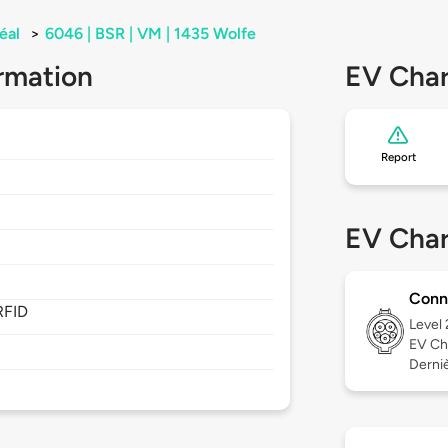
éal
>
6046 | BSR | VM | 1435 Wolfe
rmation
EV Char
Report
EV Char
Conn
RFID
Level
EV Ch
Derniè