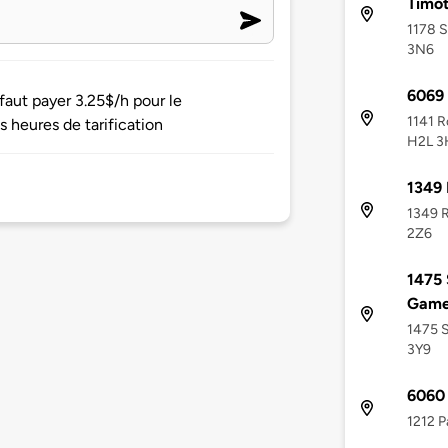
Timo
1178 S
3N6
6069 
faut payer 3.25$/h pour le
1141 R
 heures de tarification
H2L 3
1349
1349 R
2Z6
1475 
Game
1475 S
3Y9
6060 
1212 P