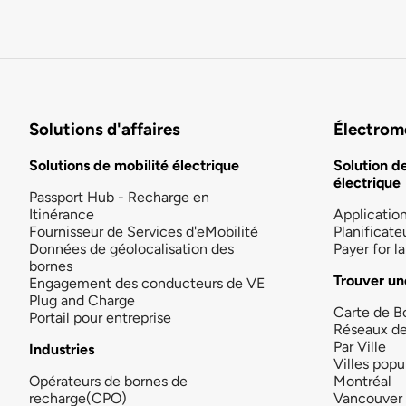
Solutions d'affaires
Électromo
Solutions de mobilité électrique
Solution d
électrique
Passport Hub - Recharge en
Itinérance
Applicatio
Fournisseur de Services d'eMobilité
Planificate
Données de géolocalisation des
Payer for 
bornes
Trouver un
Engagement des conducteurs de VE
Plug and Charge
Carte de B
Portail pour entreprise
Réseaux d
Par Ville
Industries
Villes popu
Opérateurs de bornes de
Montréal
recharge(CPO)
Vancouver