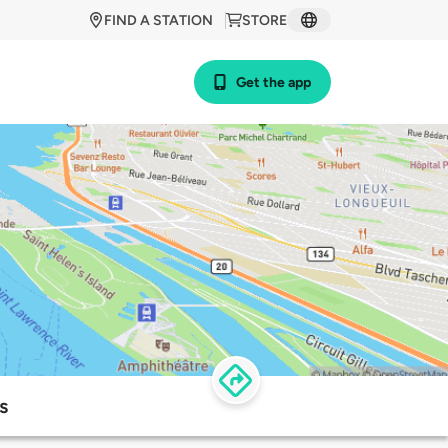
FIND A STATION
STORE
Get the app
s