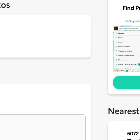
tos
Find P
Nearest
6072 