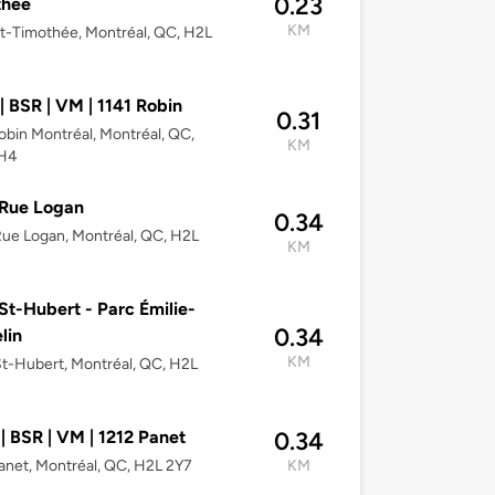
0.23
thée
KM
t-Timothée, Montréal, QC, H2L
| BSR | VM | 1141 Robin
0.31
obin Montréal, Montréal, QC,
KM
H4
 Rue Logan
0.34
ue Logan, Montréal, QC, H2L
KM
St-Hubert - Parc Émilie-
0.34
lin
KM
t-Hubert, Montréal, QC, H2L
| BSR | VM | 1212 Panet
0.34
anet, Montréal, QC, H2L 2Y7
KM