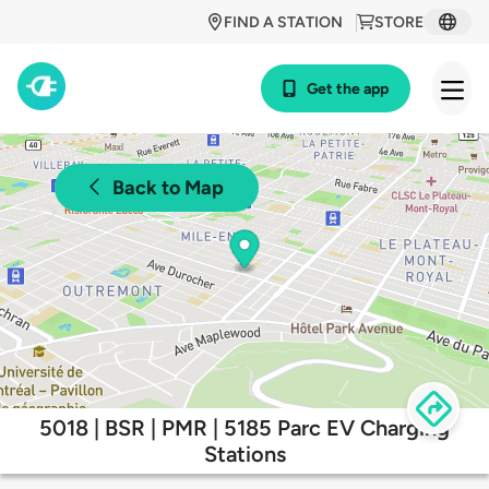
FIND A STATION
STORE
Get the app
Back to Map
5018 | BSR | PMR | 5185 Parc EV Charging
Stations