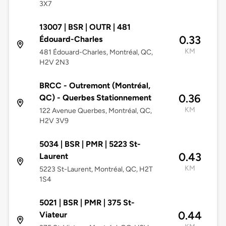
3X7
13007 | BSR | OUTR | 481
0.33
Édouard-Charles
KM
481 Édouard-Charles, Montréal, QC,
H2V 2N3
BRCC - Outremont (Montréal,
0.36
QC) - Querbes Stationnement
KM
122 Avenue Querbes, Montréal, QC,
H2V 3V9
5034 | BSR | PMR | 5223 St-
0.43
Laurent
KM
5223 St-Laurent, Montréal, QC, H2T
1S4
5021 | BSR | PMR | 375 St-
0.44
Viateur