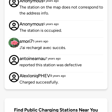
Anonymous
4 years ago
The station on the map does not correspond to
the address info.
Anonymous
5 years ago
The station is occupied.
smori7
5 years ago
J'ai rechargé avec succès.
antoinearnau
7 years ago
reported this station was defective
AlexIoniqPHEV
8 years ago
Charged successfully.
Find Public Charging Stations Near You