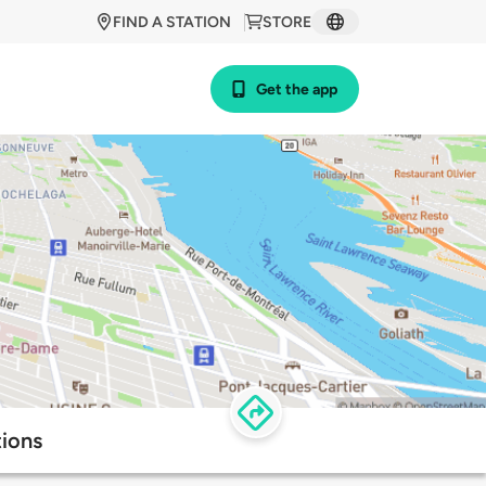
FIND A STATION
STORE
Get the app
tions