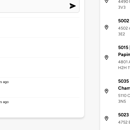
4490 R
3V3
5002 
4502 r
3E2
5015 
Papi
4801 A
H2H 1
5035 
rs ago
Cham
5110 C
3N5
rs ago
5023 
4752 B