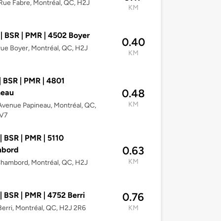
ue Fabre, Montréal, QC, H2J
KM
| BSR | PMR | 4502 Boyer
0.40
ue Boyer, Montréal, QC, H2J
KM
| BSR | PMR | 4801
0.48
neau
KM
venue Papineau, Montréal, QC,
V7
| BSR | PMR | 5110
0.63
bord
KM
hambord, Montréal, QC, H2J
| BSR | PMR | 4752 Berri
0.76
erri, Montréal, QC, H2J 2R6
KM