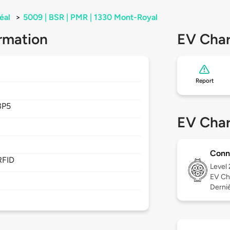
éal
>
5009 | BSR | PMR | 1330 Mont-Royal
rmation
EV Char
Report
3P5
EV Char
Conn
RFID
Level
EV Ch
Derniè