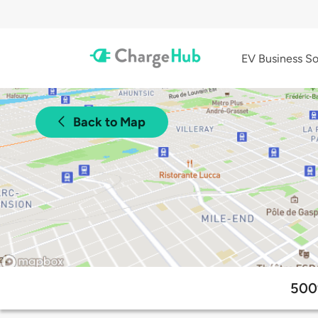
EV Business So
Back to Map
5009