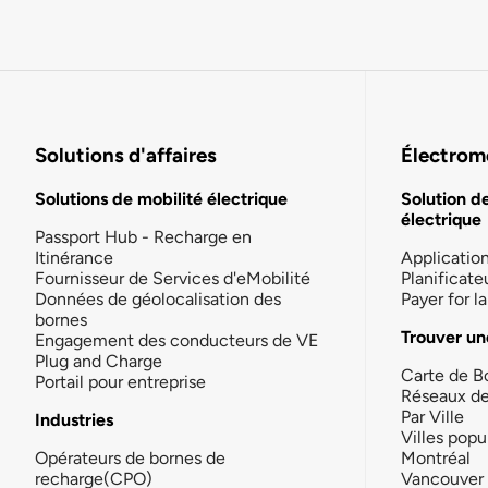
Solutions d'affaires
Électromo
Solutions de mobilité électrique
Solution d
électrique
Passport Hub - Recharge en
Itinérance
Applicatio
Fournisseur de Services d'eMobilité
Planificate
Données de géolocalisation des
Payer for 
bornes
Trouver un
Engagement des conducteurs de VE
Plug and Charge
Carte de B
Portail pour entreprise
Réseaux d
Par Ville
Industries
Villes popu
Opérateurs de bornes de
Montréal
recharge(CPO)
Vancouver