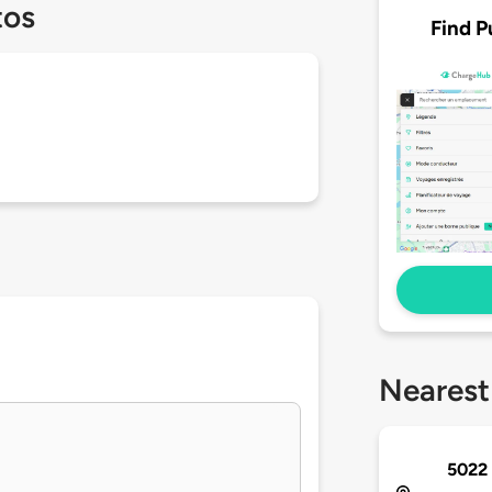
tos
Find P
Nearest
5022 