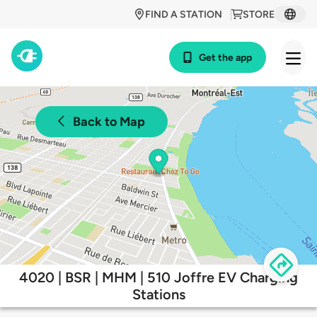
FIND A STATION
STORE
Get the app
Back to Map
4020 | BSR | MHM | 510 Joffre EV Charging
Stations