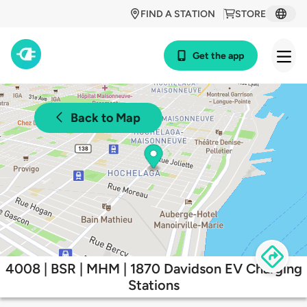
FIND A STATION
STORE
Get the app
Back to Map
4008 | BSR | MHM | 1870 Davidson EV Charging
Stations