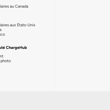
laires au Canada
laires aux États-Unis
s
sco
té ChargeHub
nt
photo