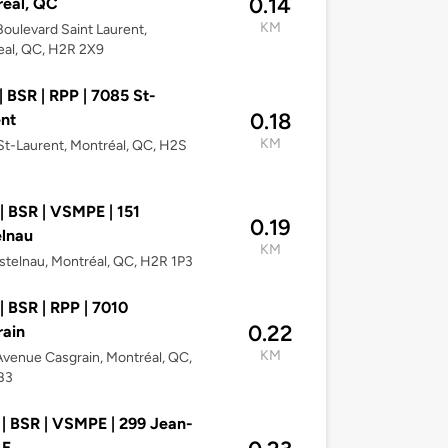
0.14
eal, QC
KM
oulevard Saint Laurent,
eal, QC, H2R 2X9
| BSR | RPP | 7085 St-
0.18
nt
KM
t-Laurent, Montréal, QC, H2S
| BSR | VSMPE | 151
0.19
lnau
KM
stelnau, Montréal, QC, H2R 1P3
| BSR | RPP | 7010
0.22
ain
KM
venue Casgrain, Montréal, QC,
B3
| BSR | VSMPE | 299 Jean-
 E