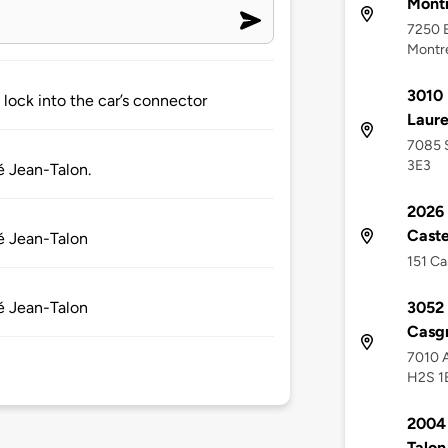
Montr
7250 B
Montr
3010 
 lock into the car’s connector
Laure
7085 S
3E3
 Jean-Talon.
2026 
Caste
é Jean-Talon
151 Ca
3052 
é Jean-Talon
Casgr
7010 A
H2S 1
2004 
Talon