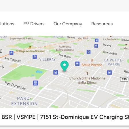
lutions
EV Drivers
Our Company
Resources
 BSR | VSMPE | 7151 St-Dominique EV Charging S