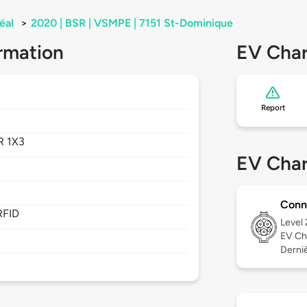
éal
>
2020 | BSR | VSMPE | 7151 St-Dominique
rmation
EV Char
Report
R 1X3
EV Char
Conn
RFID
Level
EV Ch
Derniè