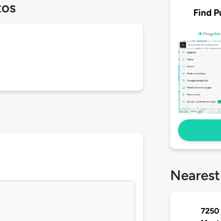
tos
Find P
Nearest
7250 