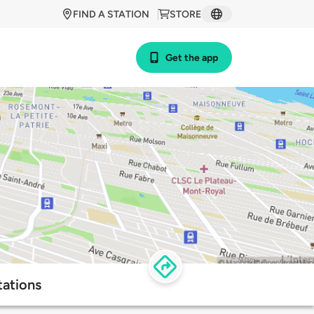
FIND A STATION
STORE
Get the app
tations