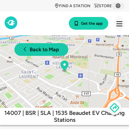
FIND A STATION
STORE
Get the app
Back to Map
14007 | BSR | SLA | 1535 Beaudet EV Charging
Stations