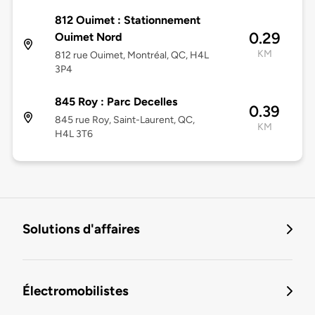
812 Ouimet : Stationnement
0.29
Ouimet Nord
KM
812 rue Ouimet, Montréal, QC, H4L
3P4
845 Roy : Parc Decelles
0.39
845 rue Roy, Saint-Laurent, QC,
KM
H4L 3T6
Solutions d'affaires
Électromobilistes