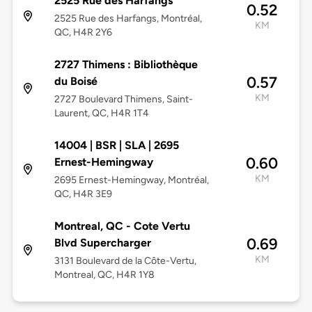
2525 Rue des Harfangs
0.52
2525 Rue des Harfangs, Montréal,
KM
QC, H4R 2Y6
2727 Thimens : Bibliothèque
0.57
du Boisé
KM
2727 Boulevard Thimens, Saint-
Laurent, QC, H4R 1T4
14004 | BSR | SLA | 2695
0.60
Ernest-Hemingway
KM
2695 Ernest-Hemingway, Montréal,
QC, H4R 3E9
Montreal, QC - Cote Vertu
0.69
Blvd Supercharger
KM
3131 Boulevard de la Côte-Vertu,
Montreal, QC, H4R 1Y8