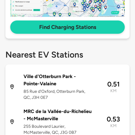
Find Charging Stations
Nearest EV Stations
Ville d'Otterburn Park -
0.51
Pointe-Valaine
KM
85 Rue d'Oxford, Otterburn Park,
QC, J3H 0E7
MRC de la Vallée-du-Richelieu
0.53
- McMasterville
KM
255 Boulevard Laurier,
McMasterville, QC, J3G 0B7