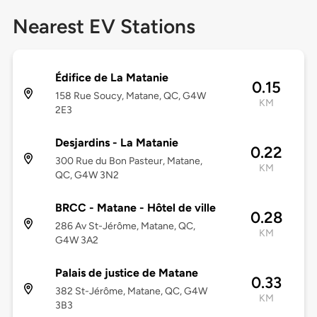
Nearest EV Stations
Édifice de La Matanie
0.15
158 Rue Soucy, Matane, QC, G4W
KM
2E3
Desjardins - La Matanie
0.22
300 Rue du Bon Pasteur, Matane,
KM
QC, G4W 3N2
BRCC - Matane - Hôtel de ville
0.28
286 Av St-Jérôme, Matane, QC,
KM
G4W 3A2
Palais de justice de Matane
0.33
382 St-Jérôme, Matane, QC, G4W
KM
3B3