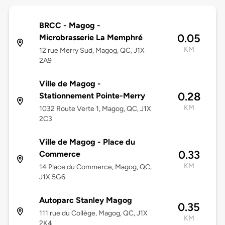
BRCC - Magog -
0.05
Microbrasserie La Memphré
KM
12 rue Merry Sud, Magog, QC, J1X
2A9
Ville de Magog -
0.28
Stationnement Pointe-Merry
KM
1032 Route Verte 1, Magog, QC, J1X
2C3
Ville de Magog - Place du
0.33
Commerce
KM
14 Place du Commerce, Magog, QC,
J1X 5G6
Autoparc Stanley Magog
0.35
111 rue du Collège, Magog, QC, J1X
KM
2K4