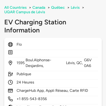
All Countries
>
Canada
>
Québec
>
Lévis
>
UQAR Campus de Lévis
EV Charging Station
Information
Flo
Boul.Alphonse-
G6V
1595
Lévis,
QC,
Desjardins,
0A6
Publique
24 Heures
ChargeHub App, Appli Réseau, Carte RFID
+1 855-543-8356