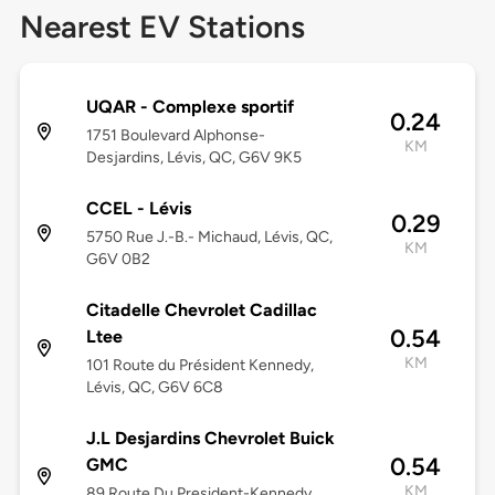
Nearest EV Stations
UQAR - Complexe sportif
0.24
1751 Boulevard Alphonse-
KM
Desjardins, Lévis, QC, G6V 9K5
CCEL - Lévis
0.29
5750 Rue J.-B.- Michaud, Lévis, QC,
KM
G6V 0B2
Citadelle Chevrolet Cadillac
0.54
Ltee
KM
101 Route du Président Kennedy,
Lévis, QC, G6V 6C8
J.L Desjardins Chevrolet Buick
0.54
GMC
KM
89 Route Du President-Kennedy,