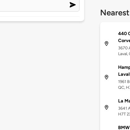
Nearest
440 
Corve
3670 A
Laval,
Hampt
Laval
1961 B
QC, H
La Ma
3641 A
H7T 2
BMW 