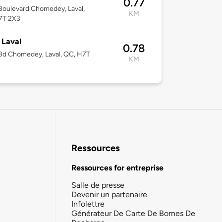
0.77
oulevard Chomedey, Laval,
KM
7T 2X3
Laval
0.78
Bd Chomedey, Laval, QC, H7T
KM
Ressources
Ressources for entreprise
Salle de presse
Devenir un partenaire
Infolettre
Générateur De Carte De Bornes De