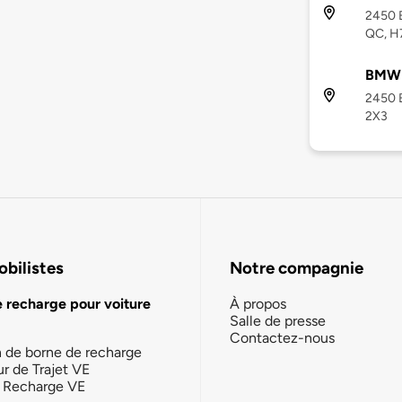
2450 B
QC, H
BMW 
2450 
2X3
bilistes
Notre compagnie
e recharge pour voiture
À propos
Salle de presse
Contactez-nous
n de borne de recharge
ur de Trajet VE
la Recharge VE