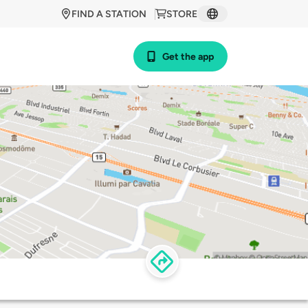
FIND A STATION
STORE
Get the app