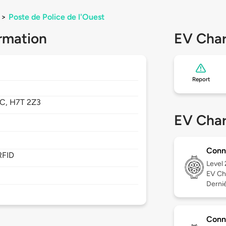
>
Poste de Police de l'Ouest
rmation
EV Char
Report
C,
H7T 2Z3
EV Char
Conn
RFID
Level
EV Ch
Dernièr
Conn