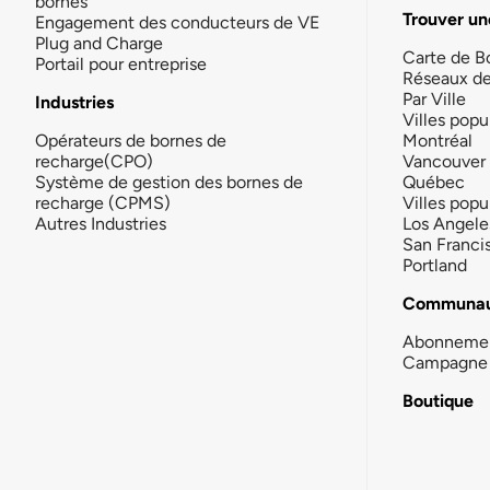
bornes
Trouver un
Engagement des conducteurs de VE
Plug and Charge
Carte de B
Portail pour entreprise
Réseaux d
Par Ville
Industries
Villes popu
Opérateurs de bornes de
Montréal
recharge(CPO)
Vancouver
Système de gestion des bornes de
Québec
recharge (CPMS)
Villes popu
Autres Industries
Los Angele
San Franci
Portland
Communau
Abonneme
Campagne 
Boutique