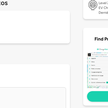
tos
Level
EV Ch
Derniè
Find P