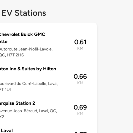
 EV Stations
Chevrolet Buick GMC
0.61
tte
KM
utoroute Jean-Noël-Lavoie,
 QC, H7T 2H6
on Inn & Suites by Hilton
0.66
KM
oulevard du Curé-Labelle, Laval,
7T 1L4
rquise Station 2
0.69
venue Jean-Béraud, Laval, QC,
KM
X2
Laval