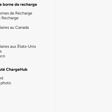
e borne de recharge
ornes de Recharge
e Recharge
laires au Canada
laires aux États-Unis
s
sco
té ChargeHub
nt
photo