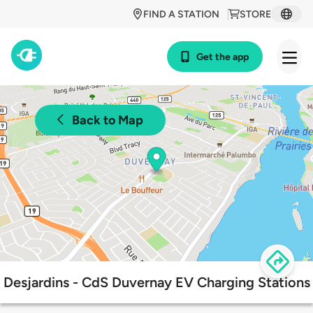
FIND A STATION
STORE
Get the app
Back to Map
Desjardins - CdS Duvernay EV Charging Stations