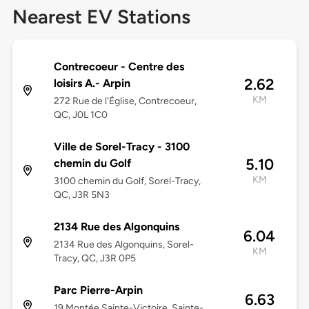
Nearest EV Stations
Contrecoeur - Centre des
2.62
loisirs A.- Arpin
KM
272 Rue de l'Église, Contrecoeur,
QC, J0L 1C0
Ville de Sorel-Tracy - 3100
5.10
chemin du Golf
KM
3100 chemin du Golf, Sorel-Tracy,
QC, J3R 5N3
2134 Rue des Algonquins
6.04
2134 Rue des Algonquins, Sorel-
KM
Tracy, QC, J3R 0P5
Parc Pierre-Arpin
6.63
19 Montée Sainte-Victoire, Sainte-