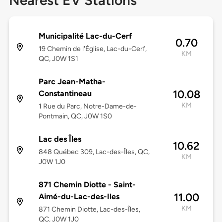
Nearest EV Stations
Municipalité Lac-du-Cerf
0.70
19 Chemin de l'Église, Lac-du-Cerf,
KM
QC, J0W 1S1
Parc Jean-Matha-
10.08
Constantineau
KM
1 Rue du Parc, Notre-Dame-de-
Pontmain, QC, J0W 1S0
Lac des Îles
10.62
848 Québec 309, Lac-des-Îles, QC,
KM
J0W 1J0
871 Chemin Diotte - Saint-
11.00
Aimé-du-Lac-des-Iles
KM
871 Chemin Diotte, Lac-des-Îles,
QC, J0W 1J0