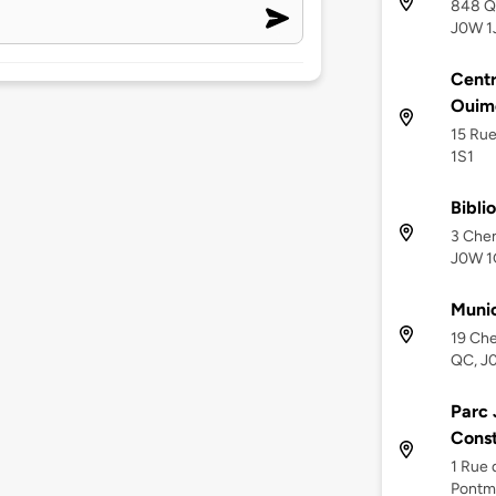
848 Qu
J0W 1
Cent
Ouim
15 Rue
1S1
Bibli
3 Chem
J0W 
Munic
19 Che
QC, J
Parc
Const
1 Rue 
Pontm