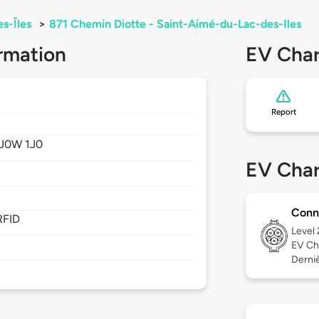
s-Îles
>
871 Chemin Diotte - Saint-Aimé-du-Lac-des-Iles
rmation
EV Char
Report
J0W 1J0
EV Char
Conn
RFID
Level
EV Ch
Derniè