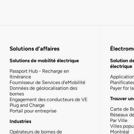
Solutions d'affaires
Électromo
Solutions de mobilité électrique
Solution d
électrique
Passport Hub - Recharge en
Itinérance
Applicatio
Fournisseur de Services d'eMobilité
Planificate
Données de géolocalisation des
Payer for 
bornes
Trouver un
Engagement des conducteurs de VE
Plug and Charge
Carte de B
Portail pour entreprise
Réseaux d
Par Ville
Industries
Villes popu
Opérateurs de bornes de
Montréal