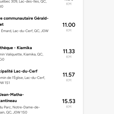
ébec 309, Lac-des-Îles, QC,
KM
J0
re communautaire Gérald-
11.00
et
KM
 Émard, Lac-du-Cerf, QC, J0W
othèque - Kiamika
11.33
in Valiquette, Kiamika, QC,
KM
1G0
ipalité Lac-du-Cerf
11.57
min de l'Église, Lac-du-Cerf,
KM
0W 1S1
 Jean-Matha-
15.53
antineau
KM
du Parc, Notre-Dame-de-
ain, QC, J0W 1S0