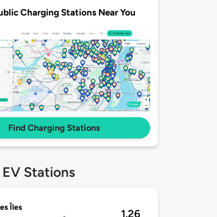
ublic Charging Stations Near You
Find Charging Stations
 EV Stations
es Îles
1.26