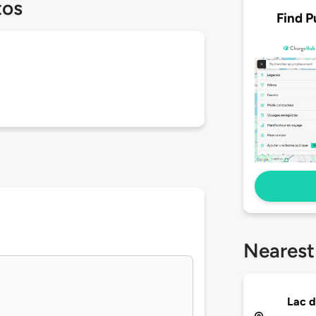
tos
Find P
Nearest
Lac d