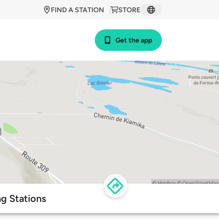
FIND A STATION
STORE
Get the app
g Stations