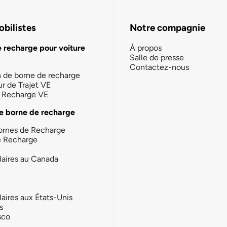
bilistes
Notre compagnie
e recharge pour voiture
À propos
Salle de presse
Contactez-nous
n de borne de recharge
ur de Trajet VE
la Recharge VE
e borne de recharge
ornes de Recharge
e Recharge
laires au Canada
laires aux États-Unis
s
sco