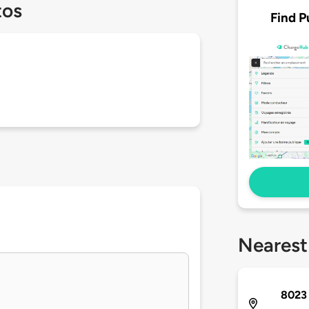
tos
Find P
Nearest
8023 