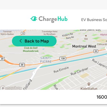
EV Business So
Back to Map
1600