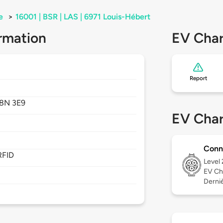
e
>
16001 | BSR | LAS | 6971 Louis-Hébert
rmation
EV Char
Report
8N 3E9
EV Char
Conn
RFID
Level
EV Ch
Derniè