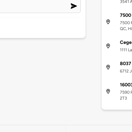
3541 A
7500 
7500 R
QC, H
Cege
1111 L
8037 
6712 J
16003
7590 R
2T3