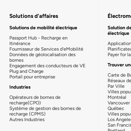
Solutions d'affaires
Électromo
Solutions de mobilité électrique
Solution d
électrique
Passport Hub - Recharge en
Itinérance
Applicatio
Fournisseur de Services d'eMobilité
Planificate
Données de géolocalisation des
Payer for 
bornes
Trouver un
Engagement des conducteurs de VE
Plug and Charge
Carte de B
Portail pour entreprise
Réseaux d
Par Ville
Industries
Villes popu
Opérateurs de bornes de
Montréal
recharge(CPO)
Vancouver
Système de gestion des bornes de
Québec
recharge (CPMS)
Villes popu
Autres Industries
Los Angele
San Franci
Portland