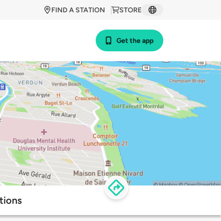
FIND A STATION
STORE
Get the app
tions