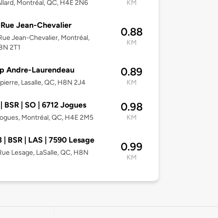
llard, Montréal, QC, H4E 2N6
KM
Rue Jean-Chevalier
0.88
ue Jean-Chevalier, Montréal,
KM
8N 2T1
p Andre-Laurendeau
0.89
apierre, Lasalle, QC, H8N 2J4
KM
| BSR | SO | 6712 Jogues
0.98
ogues, Montréal, QC, H4E 2M5
KM
 | BSR | LAS | 7590 Lesage
0.99
ue Lesage, LaSalle, QC, H8N
KM