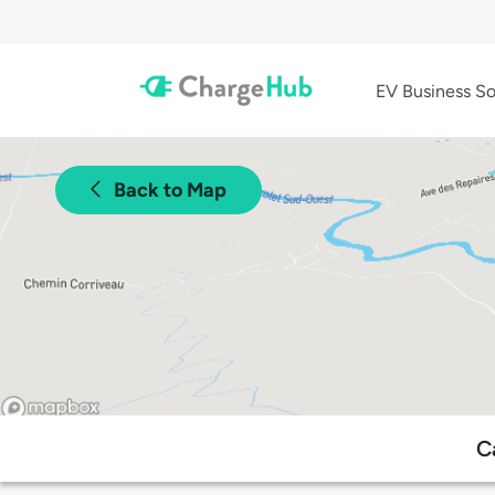
EV Business So
Back to Map
C