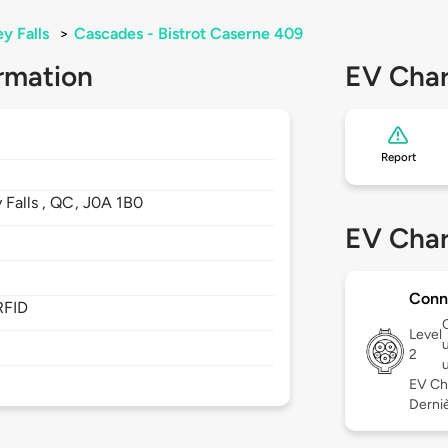
y Falls
>
Cascades - Bistrot Caserne 409
rmation
EV Char
Report
 Falls ,
QC,
J0A 1B0
EV Char
Conn
RFID
Level
2
EV Ch
Derniè