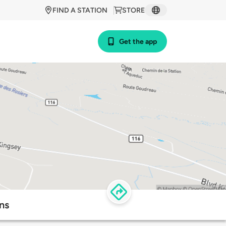
FIND A STATION
STORE
Get the app
ns