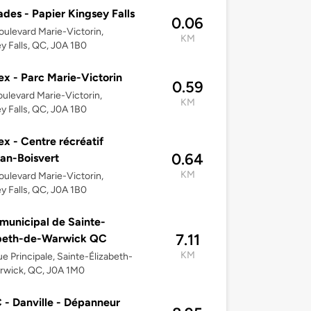
des - Papier Kingsey Falls
0.06
ulevard Marie-Victorin,
KM
y Falls, QC, J0A 1B0
ex - Parc Marie-Victorin
0.59
ulevard Marie-Victorin,
KM
y Falls, QC, J0A 1B0
ex - Centre récréatif
0.64
an-Boisvert
KM
ulevard Marie-Victorin,
y Falls, QC, J0A 1B0
 municipal de Sainte-
7.11
abeth-de-Warwick QC
KM
e Principale, Sainte-Élizabeth-
rwick, QC, J0A 1M0
- Danville - Dépanneur