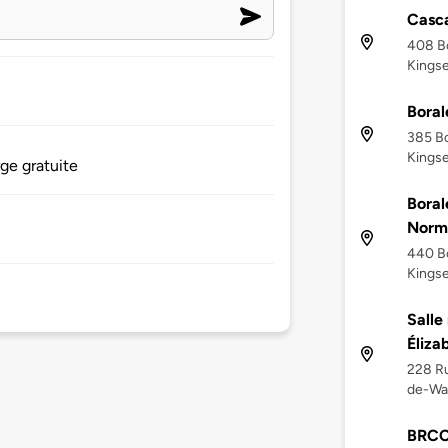
Casca
408 Bo
Kingse
Boral
385 Bo
Kingse
ge gratuite
Boral
Norm
440 Bo
Kingse
Salle
Éliz
228 Ru
de-Wa
BRCC 