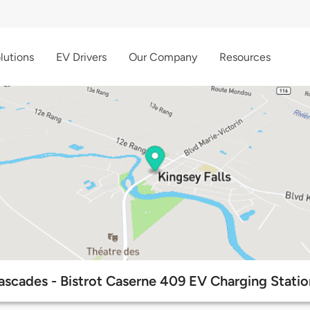
lutions
EV Drivers
Our Company
Resources
ascades - Bistrot Caserne 409 EV Charging Statio