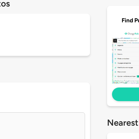
tos
Find P
Nearest