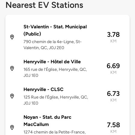
Nearest EV Stations
St-Valentin - Stat. Municipal
3.78
(Public)
KM
790 chemin de la 4e-Ligne, St-
Valentin, QC, J0J 2E0
Henryville - Hôtel de Ville
6.69
165 rue de l’Église, Henryville, QC,
KM
J0J 1E0
Henryville - CLSC
6.73
125 Rue de l'Église, Henryville, QC,
KM
J0J 1E0
Noyan - Stat. du Parc
7.58
MacCallum
KM
1274 chemin de la Petite-France,