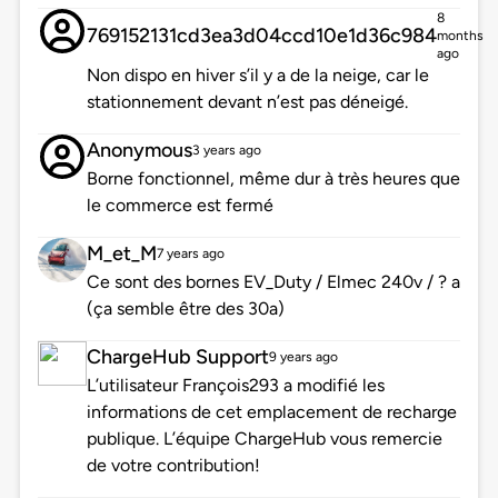
8
769152131cd3ea3d04ccd10e1d36c984
months
ago
Non dispo en hiver s’il y a de la neige, car le
stationnement devant n’est pas déneigé.
Anonymous
3 years ago
Borne fonctionnel, même dur à très heures que
le commerce est fermé
M_et_M
7 years ago
Ce sont des bornes EV_Duty / Elmec 240v / ? a
(ça semble être des 30a)
ChargeHub Support
9 years ago
L’utilisateur François293 a modifié les
informations de cet emplacement de recharge
publique. L’équipe ChargeHub vous remercie
de votre contribution!