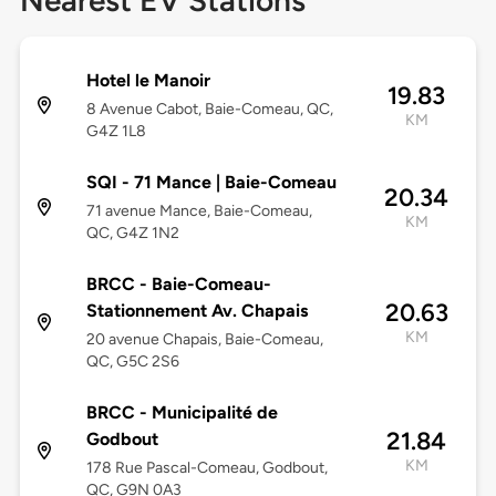
Nearest EV Stations
Hotel le Manoir
19.83
8 Avenue Cabot, Baie-Comeau, QC,
KM
G4Z 1L8
SQI - 71 Mance | Baie-Comeau
20.34
71 avenue Mance, Baie-Comeau,
KM
QC, G4Z 1N2
BRCC - Baie-Comeau-
20.63
Stationnement Av. Chapais
KM
20 avenue Chapais, Baie-Comeau,
QC, G5C 2S6
BRCC - Municipalité de
21.84
Godbout
KM
178 Rue Pascal-Comeau, Godbout,
QC, G9N 0A3