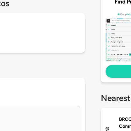
Find P
tos
Nearest
BRCC 
Comm