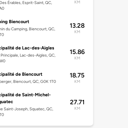
KM
Des Érables, Esprit-Saint, QC,
A0
ing Biencourt
13.28
in du Camping, Biencourt, QC,
KM
T0
ipalité de Lac-des-Aigles
15.86
 Principale, Lac-des-Aigles, QC,
KM
1W0
ipalité de Biencourt
18.75
berger, Biencourt, QC, G0K 1T0
KM
ipalité de Saint-Michel-
27.71
quatec
KM
e Saint-Joseph, Squatec, QC,
T0