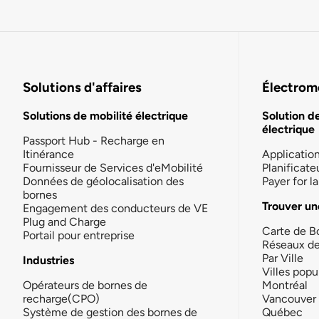
Solutions d'affaires
Électromo
Solutions de mobilité électrique
Solution d
électrique
Passport Hub - Recharge en
Itinérance
Applicatio
Fournisseur de Services d'eMobilité
Planificate
Données de géolocalisation des
Payer for 
bornes
Trouver un
Engagement des conducteurs de VE
Plug and Charge
Carte de B
Portail pour entreprise
Réseaux d
Par Ville
Industries
Villes popu
Opérateurs de bornes de
Montréal
recharge(CPO)
Vancouver
Système de gestion des bornes de
Québec