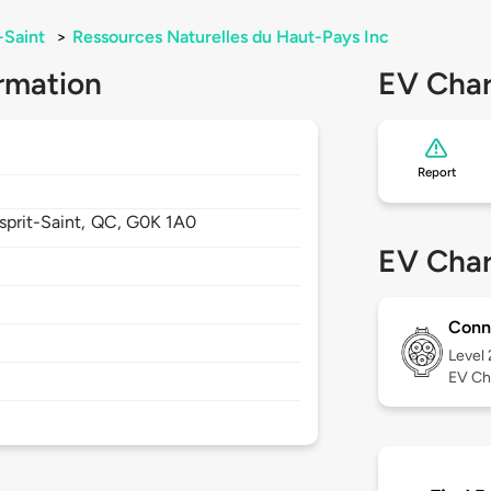
-Saint
>
Ressources Naturelles du Haut-Pays Inc
rmation
EV Char
Report
sprit-Saint,
QC,
G0K 1A0
EV Char
Conn
Level
EV Ch