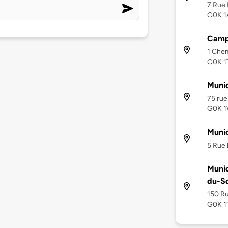
7 Rue 
G0K 1
Camp
1 Chem
G0K 1
Munic
75 rue
G0K 
Munic
5 Rue 
Munic
du-S
150 Ru
G0K 1