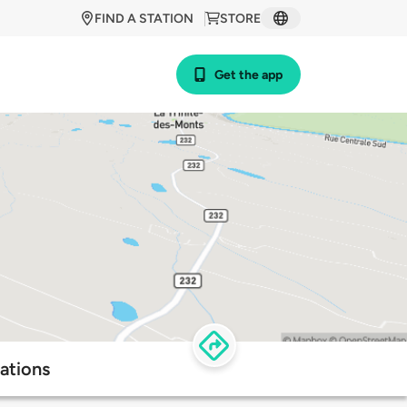
FIND A STATION
STORE
Get the app
ations