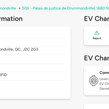
ondville
>
SQI - Palais de justice de Drummondville| 1680 
rmation
EV Char
Report
ndville,
QC,
J2C 2G3
EV Char
Conn
RFID
Level
EV Ch
Derniè