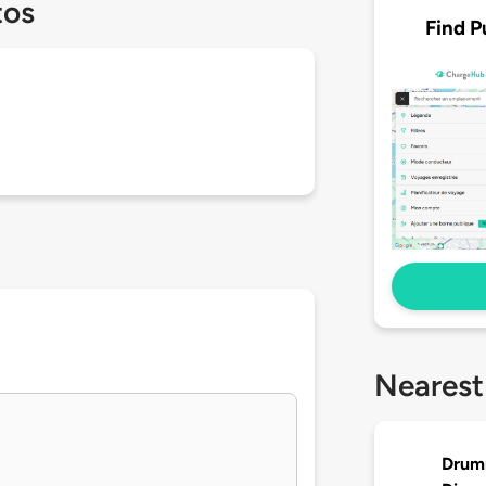
tos
Find P
Nearest
Drumm