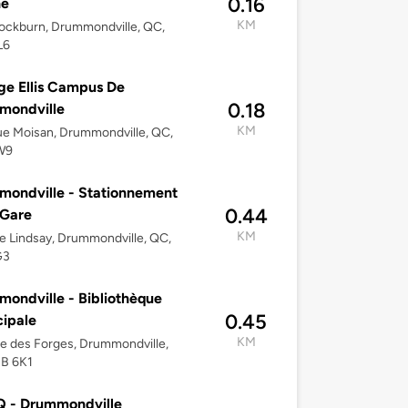
0.16
ne
KM
ockburn, Drummondville, QC,
L6
ge Ellis Campus De
0.18
mondville
KM
e Moisan, Drummondville, QC,
W9
ondville - Stationnement
0.44
 Gare
KM
e Lindsay, Drummondville, QC,
G3
ondville - Bibliothèque
0.45
ipale
KM
e des Forges, Drummondville,
2B 6K1
 - Drummondville