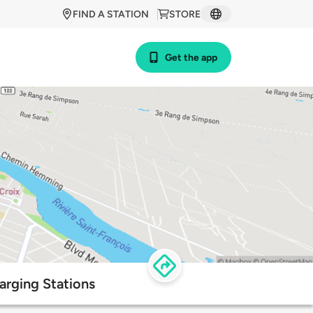
FIND A STATION
STORE
Get the app
arging Stations