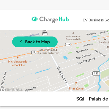
EV Business So
Back to Map
SQI - Palais d