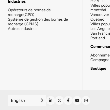
Par Ville
Industries
Villes popu
Opérateurs de bornes de
Montréal
recharge(CPO)
Vancouver
Système de gestion des bornes de
Québec
recharge (CPMS)
Villes popu
Autres Industries
Los Angele
San Franci
Portland
Communau
Abonneme
Campagne 
Boutique
English