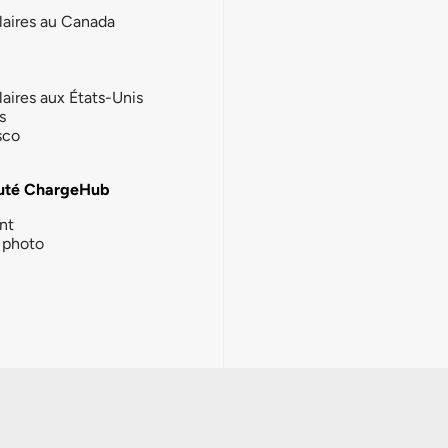
laires au Canada
laires aux États-Unis
s
sco
té ChargeHub
nt
photo