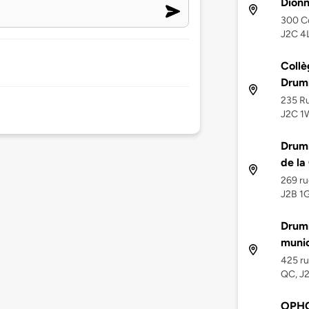
Dion
300 C
J2C 4
Collè
Drum
235 Ru
J2C 1
Drumm
de la
269 ru
J2B 1
Drumm
munic
425 ru
QC, J
OPHQ