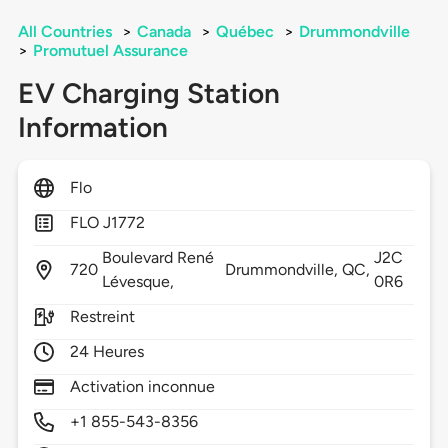
All Countries
>
Canada
>
Québec
>
Drummondville
>
Promutuel Assurance
EV Charging Station
Information
Flo
FLO J1772
Boulevard René
J2C
720
Drummondville,
QC,
Lévesque,
0R6
Restreint
24 Heures
Activation inconnue
+1 855-543-8356