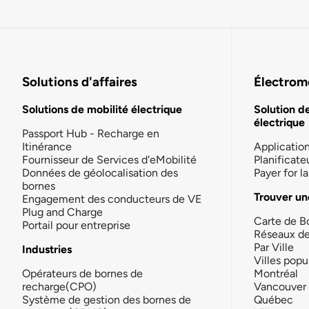
Solutions d'affaires
Électromo
Solutions de mobilité électrique
Solution d
électrique
Passport Hub - Recharge en
Itinérance
Applicatio
Fournisseur de Services d'eMobilité
Planificate
Données de géolocalisation des
Payer for 
bornes
Trouver un
Engagement des conducteurs de VE
Plug and Charge
Carte de B
Portail pour entreprise
Réseaux d
Par Ville
Industries
Villes popu
Opérateurs de bornes de
Montréal
recharge(CPO)
Vancouver
Système de gestion des bornes de
Québec