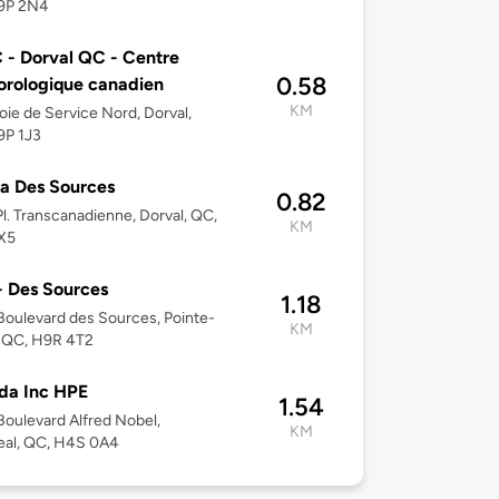
9P 2N4
- Dorval QC - Centre
0.58
rologique canadien
KM
oie de Service Nord, Dorval,
9P 1J3
a Des Sources
0.82
l. Transcanadienne, Dorval, QC,
KM
X5
 Des Sources
1.18
oulevard des Sources, Pointe-
KM
, QC, H9R 4T2
da Inc HPE
1.54
oulevard Alfred Nobel,
KM
eal, QC, H4S 0A4