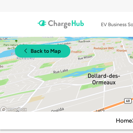
EV Business So
Back to Map
Home2 