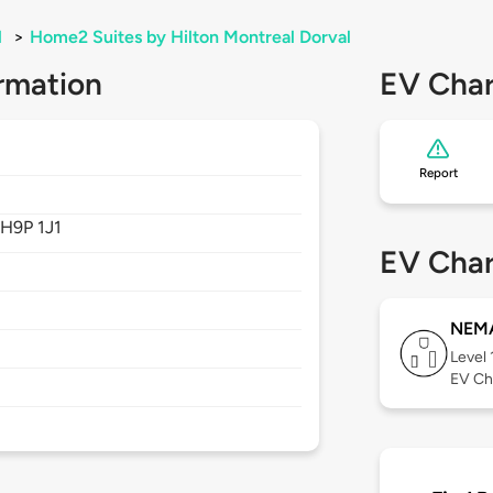
l
>
Home2 Suites by Hilton Montreal Dorval
rmation
EV Char
Report
,
H9P 1J1
EV Char
NEMA
Level 
EV Ch