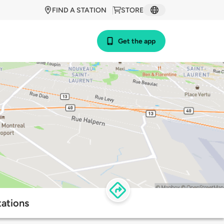
FIND A STATION
STORE
Get the app
tations