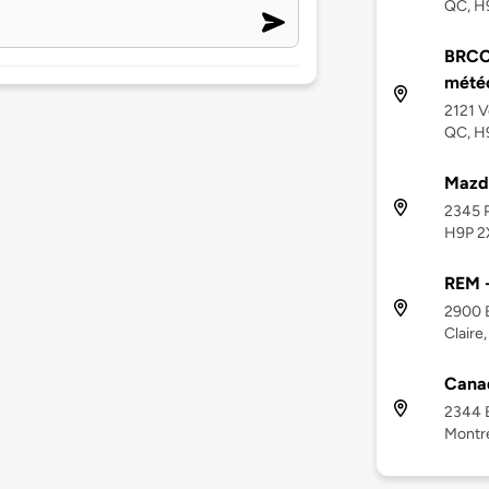
QC, H
BRCC 
météo
2121 V
QC, H
Mazd
2345 P
H9P 2
REM -
2900 B
Claire
Cana
2344 B
Montr