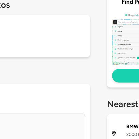
Find P
tos
Nearest
BMW 
2000 R