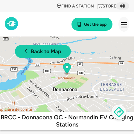
FIND A STATION
STORE
Get the app
Back to Map
BRCC - Donnacona QC - Normandin EV Charging
Stations