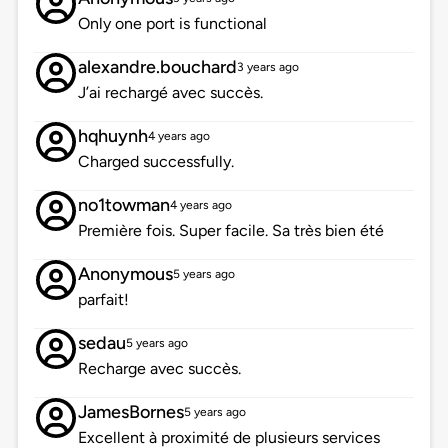
Only one port is functional
alexandre.bouchard
3 years ago
J’ai rechargé avec succès.
hqhuynh
4 years ago
Charged successfully.
no1towman
4 years ago
Première fois. Super facile. Sa très bien été
Anonymous
5 years ago
parfait!
sedau
5 years ago
Recharge avec succès.
JamesBornes
5 years ago
Excellent à proximité de plusieurs services