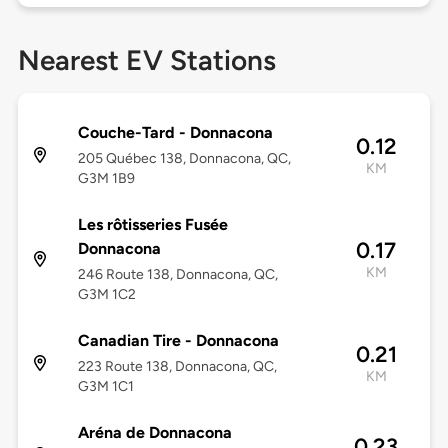
Nearest EV Stations
Couche-Tard - Donnacona
0.12
205 Québec 138, Donnacona, QC,
KM
G3M 1B9
Les rôtisseries Fusée
0.17
Donnacona
KM
246 Route 138, Donnacona, QC,
G3M 1C2
Canadian Tire - Donnacona
0.21
223 Route 138, Donnacona, QC,
KM
G3M 1C1
Aréna de Donnacona
0.23