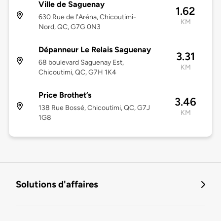
Ville de Saguenay
1.62
630 Rue de l'Aréna, Chicoutimi-
KM
Nord, QC, G7G 0N3
Dépanneur Le Relais Saguenay
3.31
68 boulevard Saguenay Est,
KM
Chicoutimi, QC, G7H 1K4
Price Brothet’s
3.46
138 Rue Bossé, Chicoutimi, QC, G7J
KM
1G8
Solutions d'affaires