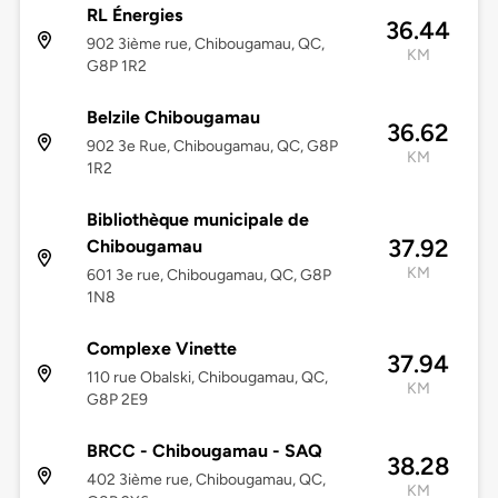
RL Énergies
36.44
902 3ième rue, Chibougamau, QC,
KM
G8P 1R2
Belzile Chibougamau
36.62
902 3e Rue, Chibougamau, QC, G8P
KM
1R2
Bibliothèque municipale de
37.92
Chibougamau
KM
601 3e rue, Chibougamau, QC, G8P
1N8
Complexe Vinette
37.94
110 rue Obalski, Chibougamau, QC,
KM
G8P 2E9
BRCC - Chibougamau - SAQ
38.28
402 3ième rue, Chibougamau, QC,
KM