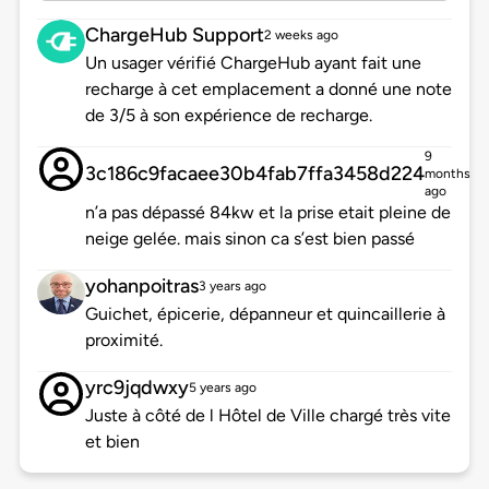
ChargeHub Support
2 weeks ago
Un usager vérifié ChargeHub ayant fait une
recharge à cet emplacement a donné une note
de 3/5 à son expérience de recharge.
9
3c186c9facaee30b4fab7ffa3458d224
months
ago
n’a pas dépassé 84kw et la prise etait pleine de
neige gelée. mais sinon ca s’est bien passé
yohanpoitras
3 years ago
Guichet, épicerie, dépanneur et quincaillerie à
proximité.
yrc9jqdwxy
5 years ago
Juste à côté de l Hôtel de Ville chargé très vite
et bien