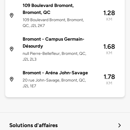
109 Boulevard Bromont,
1.28
Bromont, QC
KM
109 Boulevard Bromont, Bromont,
QC, J2L 2K7
Bromont - Campus Germain-
1.68
Désourdy
KM
null Pierre-Bellefleur, Bromont, QC,
J2L 2L3
Bromont - Aréna John-Savage
1.78
20 rue John-Savage, Bromont, QC,
KM
J2L 1E7
Solutions d'affaires