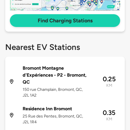
Find Charging Stations
Nearest EV Stations
Bromont Montagne
d'Expériences - P2 - Bromont,
0.25
QC
KM
150 rue Champlain, Bromont, QC,
J2L 1A2
Residence Inn Bromont
0.35
25 Rue des Pentes, Bromont, QC,
KM
J2L 1R4