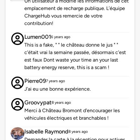
Un utilisateur a modifié les informations de cet
emplacement de recharge publique. L’équipe
ChargeHub vous remercie de votre
contribution!
Lumen001
6 years ago
This is a fake, " " le château donne le jus " "
c'était vrai la semaine passée, désormais c'est
est faux Dont waste your time an your last
battery energy reserve, this is a scam !
Pierre09
7 years ago
J'ai eu une bonne expérience.
Groovypat
8 years ago
Merci à Château Bromont d'encourager les
véhicules électriques et branchables !
Isabelle Raymond
8 years ago
Demander la carte à la réception pour activer