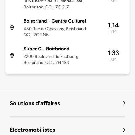
KM
305 Chemin de la Grande-Côte,
Boisbriand, QC, J7G 2J7
Boisbriand - Centre Culturel
1.14
480 Rue de Chavigny, Boisbriand,
KM
QC, J7G 2N6
Super C - Boisbriand
1.33
2200 Boulevard du Faubourg,
KM
Boisbriand, QC, J7H 1S3
Solutions d'affaires
Électromobilistes