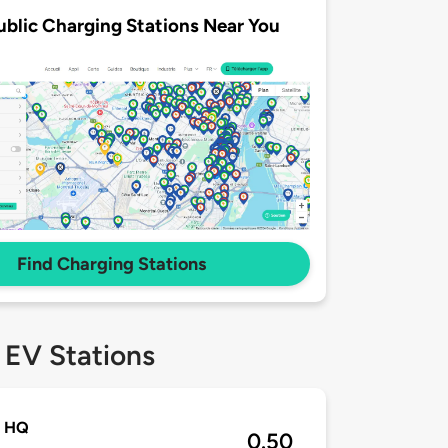
ublic Charging Stations Near You
Find Charging Stations
 EV Stations
 HQ
0.50