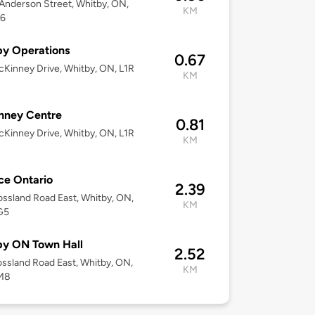
nderson Street, Whitby, ON,
KM
P6
y Operations
0.67
Kinney Drive, Whitby, ON, L1R
KM
nney Centre
0.81
Kinney Drive, Whitby, ON, L1R
KM
ce Ontario
2.39
ssland Road East, Whitby, ON,
KM
G5
by ON Town Hall
2.52
ssland Road East, Whitby, ON,
KM
M8