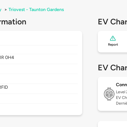
y
>
Triovest - Taunton Gardens
rmation
EV Char
Report
1R 0H4
EV Char
Conn
RFID
Level
EV Ch
Derniè