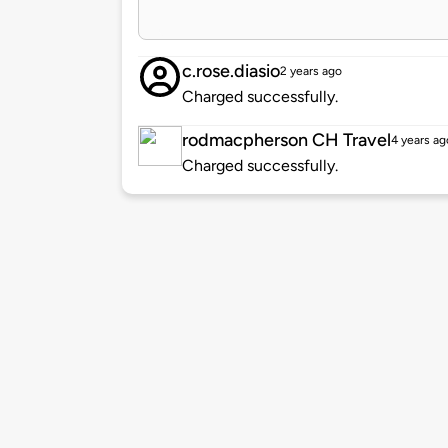
c.rose.diasio
2 years ago
Charged successfully.
rodmacpherson CH Travel
4 years ag
Charged successfully.