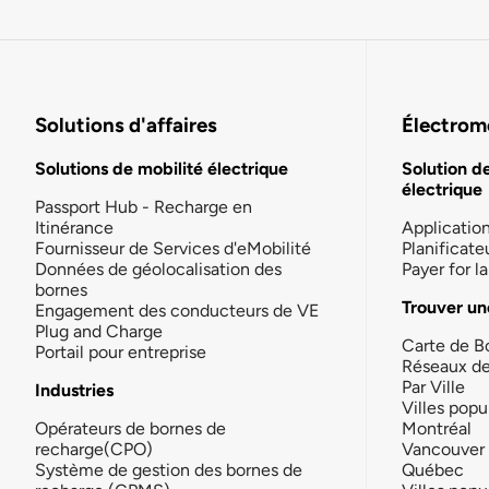
Solutions d'affaires
Électromo
Solutions de mobilité électrique
Solution d
électrique
Passport Hub - Recharge en
Itinérance
Applicatio
Fournisseur de Services d'eMobilité
Planificate
Données de géolocalisation des
Payer for 
bornes
Trouver un
Engagement des conducteurs de VE
Plug and Charge
Carte de B
Portail pour entreprise
Réseaux d
Par Ville
Industries
Villes popu
Opérateurs de bornes de
Montréal
recharge(CPO)
Vancouver
Système de gestion des bornes de
Québec