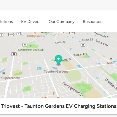
lutions
EV Drivers
Our Company
Resources
Triovest - Taunton Gardens EV Charging Stations