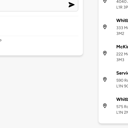
4040 A
L1R 3
Whitb
333 Mc
3M2
o
McKi
222 Mc
3M3
Servi
590 Ro
L1N 9
Whit
575 Ro
L1N 2