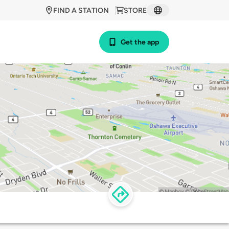
FIND A STATION
STORE
Get the app