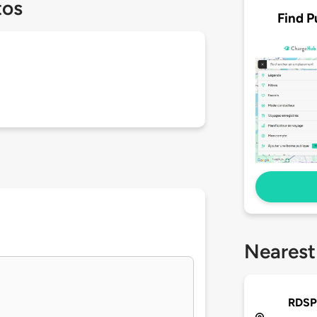
tos
Find P
Nearest
RDSP