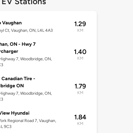
 EV Stations
o Vaughan
1.29
nyl Ct, Vaughan, ON, L4L 4A3
KM
han, ON - Hwy 7
1.40
rcharger
KM
Highway 7, Woodbridge, ON,
C3
 Canadian Tire -
1.79
bridge ON
KM
Highway 7, Woodbridge, ON,
C3
View Hyundai
1.84
ork Regional Road 7, Vaughan,
KM
4L 9C3