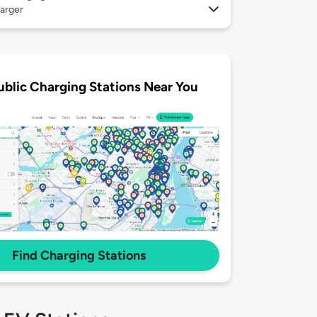
arger
ublic Charging Stations Near You
Find Charging Stations