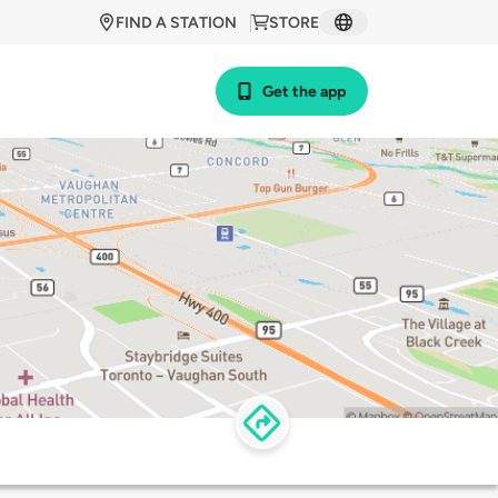
FIND A STATION
STORE
Get the app