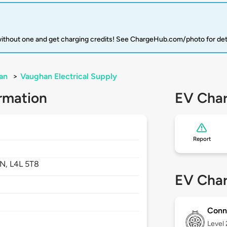
 without one and get charging credits! See ChargeHub.com/photo for det
an
>
Vaughan Electrical Supply
rmation
EV Char
Report
N,
L4L 5T8
EV Char
Conn
Level