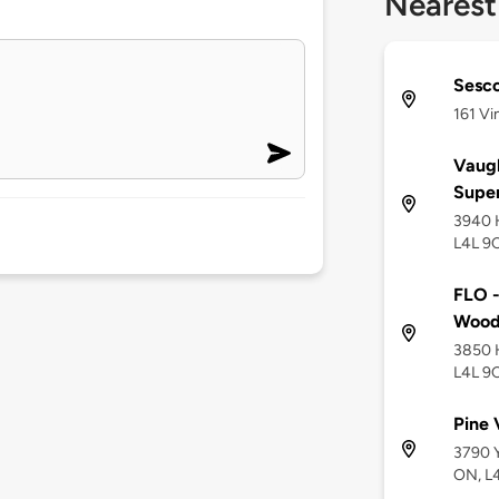
Nearest
Sesc
161 Vi
Vaug
Supe
3940 
L4L 9
FLO -
Wood
3850 
L4L 9
Pine 
3790 Y
ON, L