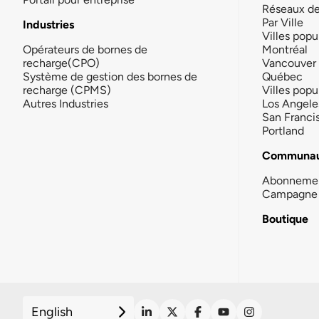
Réseaux d
Par Ville
Industries
Villes popu
Opérateurs de bornes de
Montréal
recharge(CPO)
Vancouver
Système de gestion des bornes de
Québec
recharge (CPMS)
Villes popu
Autres Industries
Los Angele
San Franci
Portland
Communau
Abonneme
Campagne 
Boutique
English