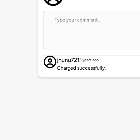
jhunu721
3 years ago
Charged successfully.