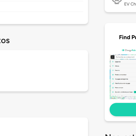
EV Ch
Find P
tos