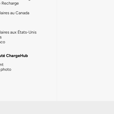
e Recharge
laires au Canada
laires aux États-Unis
s
sco
té ChargeHub
nt
photo