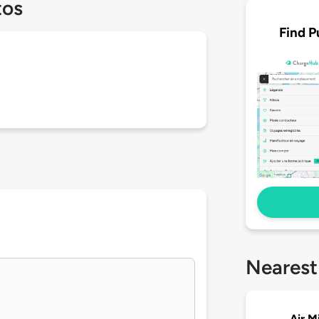
tos
Find P
Nearest
Air M