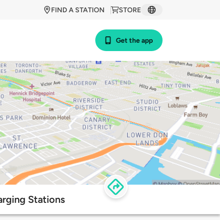
FIND A STATION
STORE
Get the app
arging Stations