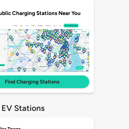
ublic Charging Stations Near You
Find Charging Stations
 EV Stations
iles Tower