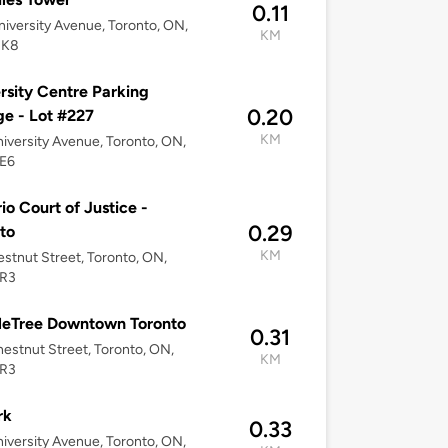
0.11
iversity Avenue, Toronto, ON,
KM
2K8
rsity Centre Parking
0.20
e - Lot #227
KM
iversity Avenue, Toronto, ON,
E6
io Court of Justice -
0.29
to
KM
stnut Street, Toronto, ON,
R3
leTree Downtown Toronto
0.31
estnut Street, Toronto, ON,
KM
R3
rk
0.33
iversity Avenue, Toronto, ON,