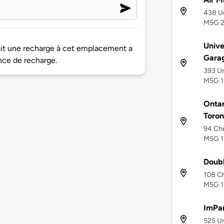
438 Un
M5G 
Unive
ait une recharge à cet emplacement a
Garag
nce de recharge.
393 Un
M5G 1
Ontar
Toron
94 Che
M5G 1
Doub
108 Ch
M5G 1
ImPa
525 Un