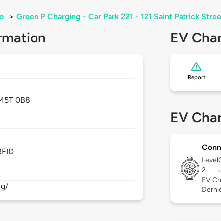
o
>
Green P Charging - Car Park 221 - 121 Saint Patrick Stree
rmation
EV Char
Report
M5T 0B8
EV Char
Conn
RFID
Level
2
EV Ch
ng/
Derniè