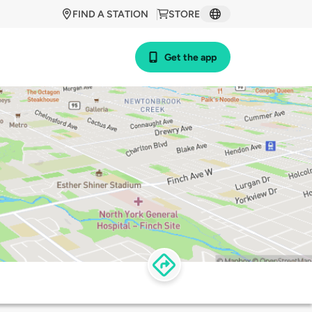
FIND A STATION
STORE
Get the app