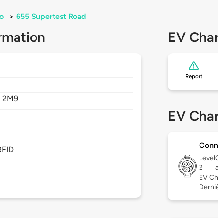
o
>
655 Supertest Road
rmation
EV Char
Report
 2M9
EV Char
Conn
RFID
Level
2
EV Ch
Derniè