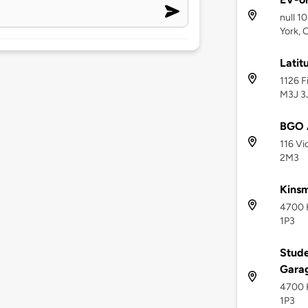
null 1
York,
Latit
1126 F
M3J 3
BGO 
116 Vi
2M3
Kinsm
4700 K
1P3
Stude
Gara
4700 K
1P3