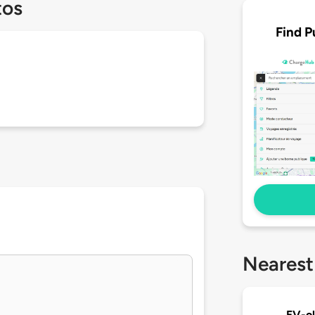
tos
Find P
Nearest
EV-ol