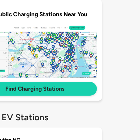
ublic Charging Stations Near You
Find Charging Stations
 EV Stations
ution HQ