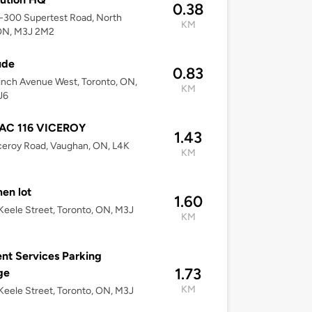
0.38
0-300 Supertest Road, North
KM
 ON, M3J 2M2
ude
0.83
inch Avenue West, Toronto, ON,
KM
J6
AC 116 VICEROY
1.43
ceroy Road, Vaughan, ON, L4K
KM
en lot
1.60
eele Street, Toronto, ON, M3J
KM
nt Services Parking
1.73
ge
KM
eele Street, Toronto, ON, M3J