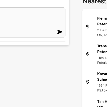
Nearest
Flemi
Pete
2 Flem
ON, K
Trans
Pete
1189 L
Peter
Kawar
Schoo
1994 F
K9J 6
Tim H