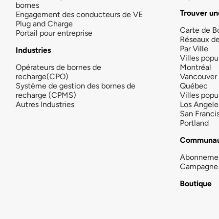
bornes
Trouver un
Engagement des conducteurs de VE
Plug and Charge
Carte de B
Portail pour entreprise
Réseaux d
Par Ville
Industries
Villes popu
Opérateurs de bornes de
Montréal
recharge(CPO)
Vancouver
Système de gestion des bornes de
Québec
recharge (CPMS)
Villes popu
Autres Industries
Los Angele
San Franci
Portland
Communau
Abonneme
Campagne 
Boutique