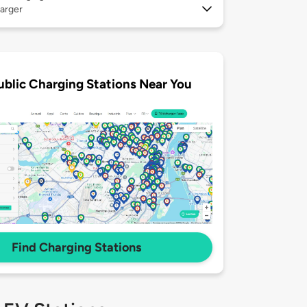
arger
ublic Charging Stations Near You
Find Charging Stations