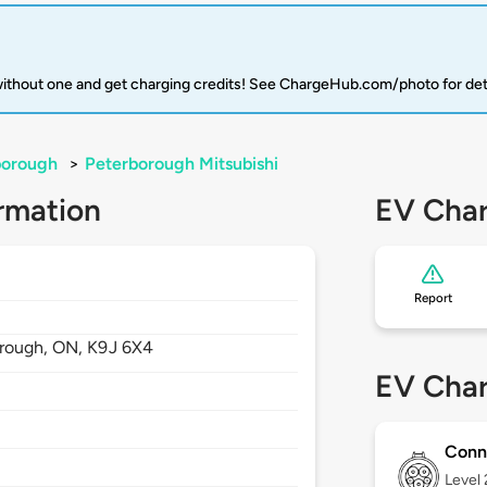
 without one and get charging credits! See ChargeHub.com/photo for det
borough
>
Peterborough Mitsubishi
rmation
EV Char
Report
rough,
ON,
K9J 6X4
EV Char
Conn
Level