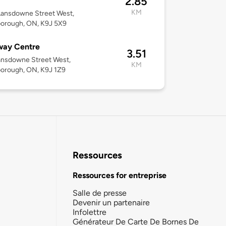
2.85
KM
Lansdowne Street West,
borough, ON, K9J 5X9
way Centre
3.51
ansdowne Street West,
KM
orough, ON, K9J 1Z9
Ressources
Ressources for entreprise
Salle de presse
Devenir un partenaire
Infolettre
Générateur De Carte De Bornes De