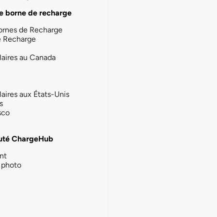
e borne de recharge
ornes de Recharge
e Recharge
laires au Canada
laires aux États-Unis
s
sco
té ChargeHub
nt
photo