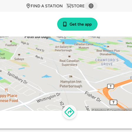
FIND A STATION
STORE
Get the app