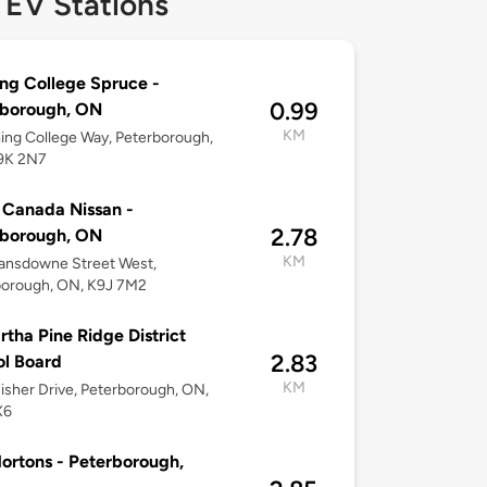
 EV Stations
ng College Spruce -
0.99
rborough, ON
KM
ing College Way, Peterborough,
9K 2N7
 Canada Nissan -
2.78
rborough, ON
KM
ansdowne Street West,
borough, ON, K9J 7M2
tha Pine Ridge District
2.83
l Board
KM
isher Drive, Peterborough, ON,
X6
ortons - Peterborough,