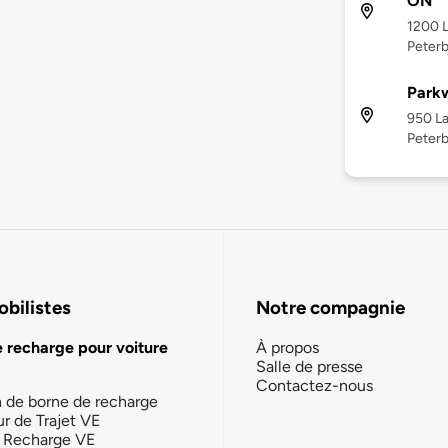
ON
1200 
Peter
Park
950 L
Peterb
bilistes
Notre compagnie
e recharge pour voiture
À propos
Salle de presse
Contactez-nous
n de borne de recharge
ur de Trajet VE
la Recharge VE