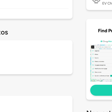
EV Ch
Find P
tos