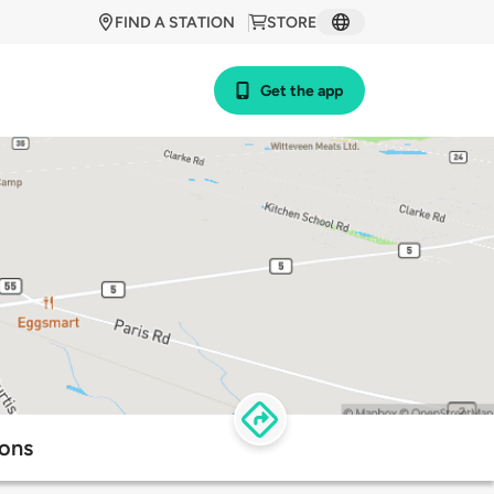
FIND A STATION
STORE
Get the app
ions