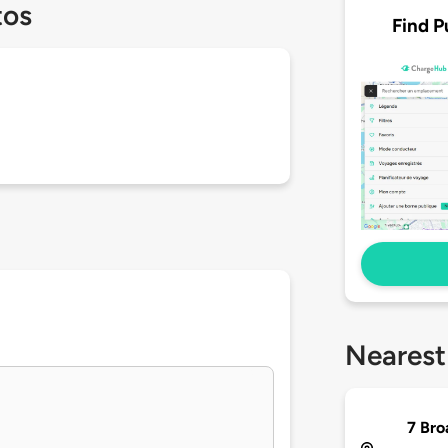
tos
Find P
Nearest
7 Bro