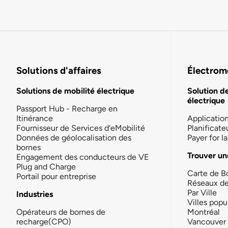
Solutions d'affaires
Électromo
Solutions de mobilité électrique
Solution d
électrique
Passport Hub - Recharge en
Itinérance
Applicatio
Fournisseur de Services d'eMobilité
Planificate
Données de géolocalisation des
Payer for 
bornes
Trouver un
Engagement des conducteurs de VE
Plug and Charge
Carte de B
Portail pour entreprise
Réseaux d
Par Ville
Industries
Villes popu
Opérateurs de bornes de
Montréal
recharge(CPO)
Vancouver