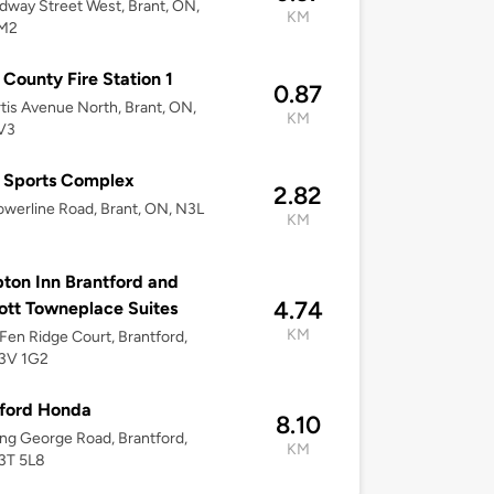
dway Street West, Brant, ON,
KM
M2
 County Fire Station 1
0.87
tis Avenue North, Brant, ON,
KM
V3
 Sports Complex
2.82
werline Road, Brant, ON, N3L
KM
on Inn Brantford and
4.74
ott Towneplace Suites
KM
Fen Ridge Court, Brantford,
3V 1G2
tford Honda
8.10
ng George Road, Brantford,
KM
3T 5L8