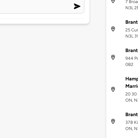
7 Broa
N3L 2
Brant
25 Cur
N3L 3
Brant
944 Po
0B2
Hampt
Marri
20 30 
ON, N
Bran
378 Ki
ON, N