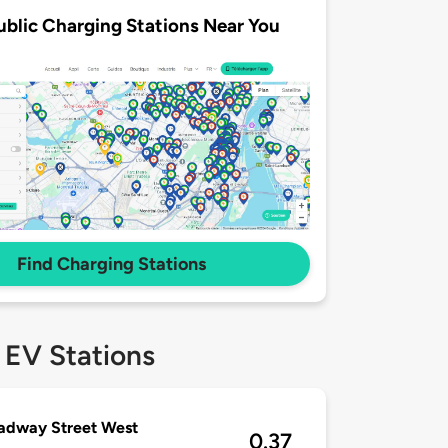
ublic Charging Stations Near You
Find Charging Stations
 EV Stations
adway Street West
0.37