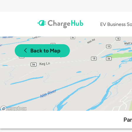
EV Business So
Back to Map
Par