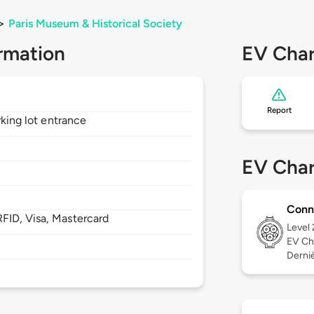
>
Paris Museum & Historical Society
rmation
EV Char
Report
rking lot entrance
EV Char
Conn
FID, Visa, Mastercard
Level
EV Ch
Derniè