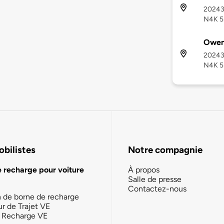
20243
N4K 
Owen
20243
N4K 
bilistes
Notre compagnie
e recharge pour voiture
À propos
Salle de presse
Contactez-nous
n de borne de recharge
ur de Trajet VE
la Recharge VE