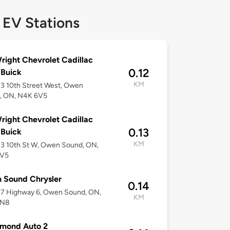
 EV Stations
right Chevrolet Cadillac
0.12
Buick
KM
3 10th Street West, Owen
, ON, N4K 6V5
right Chevrolet Cadillac
0.13
Buick
KM
3 10th St W, Owen Sound, ON,
6V5
 Sound Chrysler
0.14
7 Highway 6, Owen Sound, ON,
KM
5N8
mond Auto 2