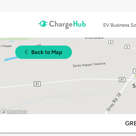
EV Business So
Back to Map
GRE