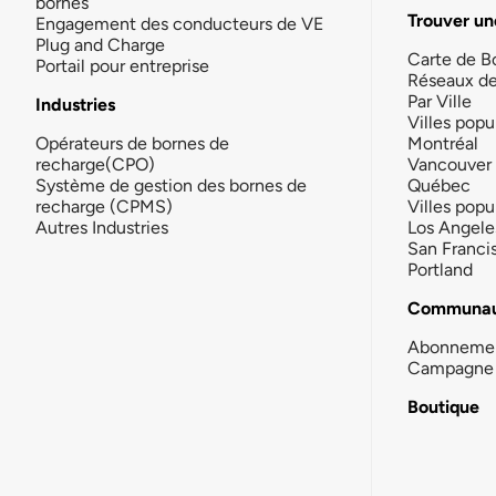
bornes
Trouver un
Engagement des conducteurs de VE
Plug and Charge
Carte de B
Portail pour entreprise
Réseaux d
Par Ville
Industries
Villes popu
Opérateurs de bornes de
Montréal
recharge(CPO)
Vancouver
Système de gestion des bornes de
Québec
recharge (CPMS)
Villes popu
Autres Industries
Los Angele
San Franci
Portland
Communau
Abonneme
Campagne 
Boutique