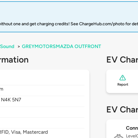
 without one and get charging credits! See ChargeHub.com/photo for det
Sound
>
GREYMOTORSMAZDA OUTFRONT
rmation
EV Char
Report
om
,
N4K 5N7
EV Char
Conn
FID, Visa, Mastercard
Level