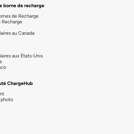
e borne de recharge
ornes de Recharge
e Recharge
laires au Canada
laires aux États-Unis
s
sco
té ChargeHub
nt
photo