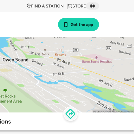
FIND A STATION
STORE
Get the app
ions