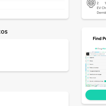
2
EV Ch
Derniè
tos
Find P