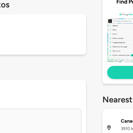
Find P
tos
Nearest
Canad
3910 I