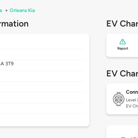
a
>
Orleans Kia
rmation
EV Char
Report
4A 3T9
EV Char
Conn
Level
EV Ch