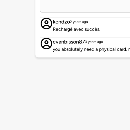
kendzo
2 years ago
Rechargé avec succès.
evanbisson87
3 years ago
you absolutely need a physical card, 