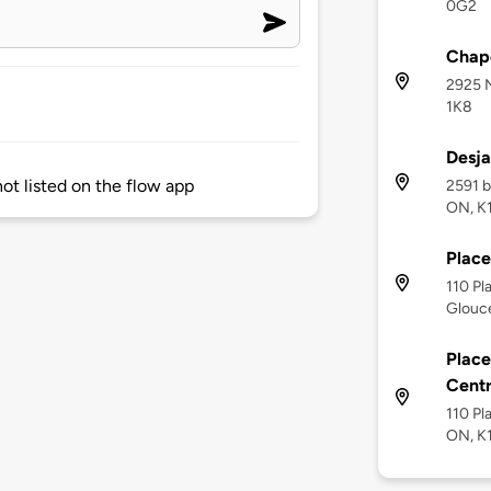
0G2
Chape
2925 N
1K8
Desja
not listed on the flow app
2591 b
ON, K
Place
110 Pl
Glouce
Place
Cent
110 Pl
ON, K