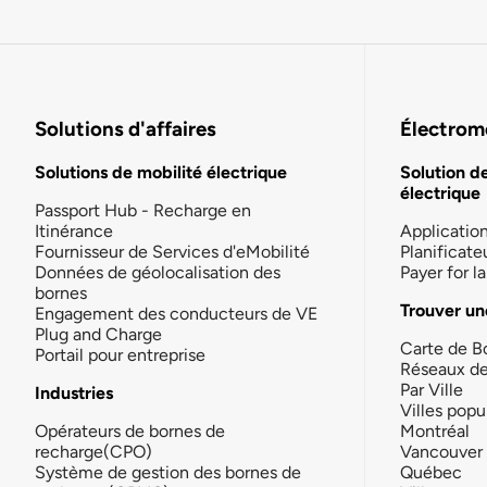
Solutions d'affaires
Électromo
Solutions de mobilité électrique
Solution d
électrique
Passport Hub - Recharge en
Itinérance
Applicatio
Fournisseur de Services d'eMobilité
Planificate
Données de géolocalisation des
Payer for 
bornes
Trouver un
Engagement des conducteurs de VE
Plug and Charge
Carte de B
Portail pour entreprise
Réseaux d
Par Ville
Industries
Villes popu
Opérateurs de bornes de
Montréal
recharge(CPO)
Vancouver
Système de gestion des bornes de
Québec