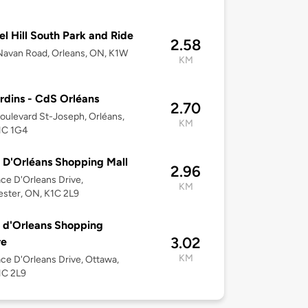
l Hill South Park and Ride
2.58
avan Road, Orleans, ON, K1W
KM
rdins - CdS Orléans
2.70
oulevard St-Joseph, Orléans,
KM
1C 1G4
 D'Orléans Shopping Mall
2.96
ace D'Orleans Drive,
KM
ster, ON, K1C 2L9
 d'Orleans Shopping
3.02
re
KM
ace D'Orleans Drive, Ottawa,
1C 2L9