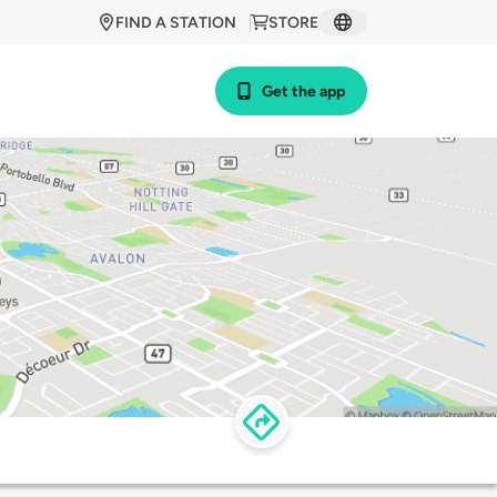
FIND A STATION
STORE
Get the app