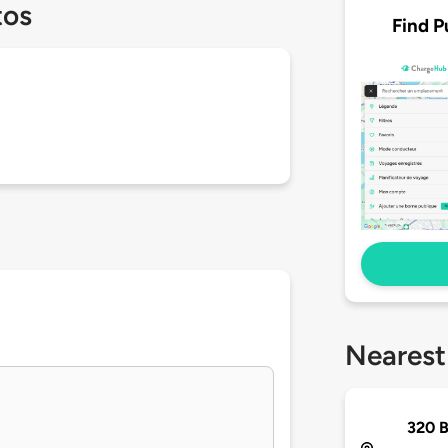
tos
Find P
Nearest
320 B