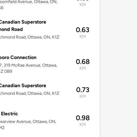
oomfield Avenue, Ottawa, ON,
KM
S6
Canadian Superstore
0.63
mond Road
KM
ichmond Road, Ottawa, ON, K1Z
boro Connection
0.68
7, 319 McRae Avenue, Ottawa,
KM
1Z 0B9
Canadian Superstore
0.73
ichmond Road, Ottawa, ON, K1Z
KM
 Electric
0.98
earview Avenue, Ottawa, ON,
KM
M2