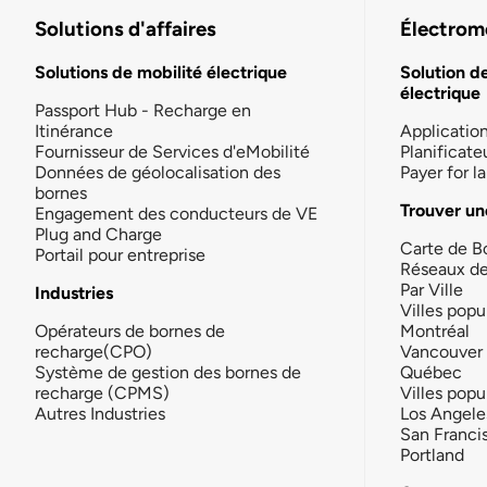
Solutions d'affaires
Électromo
Solutions de mobilité électrique
Solution d
électrique
Passport Hub - Recharge en
Itinérance
Applicatio
Fournisseur de Services d'eMobilité
Planificate
Données de géolocalisation des
Payer for 
bornes
Trouver un
Engagement des conducteurs de VE
Plug and Charge
Carte de B
Portail pour entreprise
Réseaux d
Par Ville
Industries
Villes popu
Opérateurs de bornes de
Montréal
recharge(CPO)
Vancouver
Système de gestion des bornes de
Québec
recharge (CPMS)
Villes popu
Autres Industries
Los Angele
San Franci
Portland