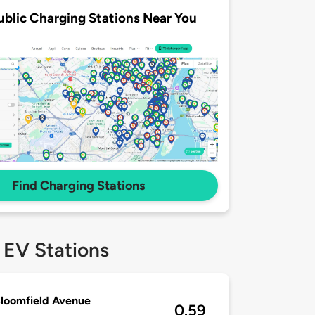
ublic Charging Stations Near You
Find Charging Stations
 EV Stations
loomfield Avenue
0.59