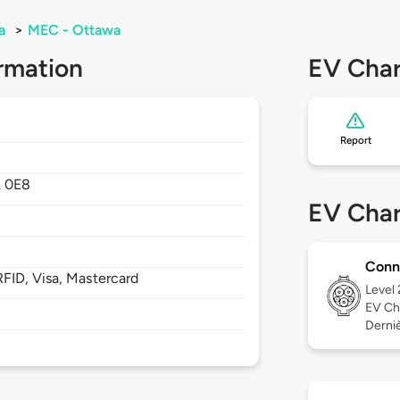
a
>
MEC - Ottawa
rmation
EV Char
Report
 0E8
EV Char
Conn
FID, Visa, Mastercard
Level
EV Ch
Derniè