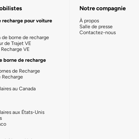
bilistes
Notre compagnie
e recharge pour voiture
À propos
Salle de presse
Contactez-nous
n de borne de recharge
ur de Trajet VE
la Recharge VE
e borne de recharge
ornes de Recharge
e Recharge
laires au Canada
laires aux États-Unis
s
sco