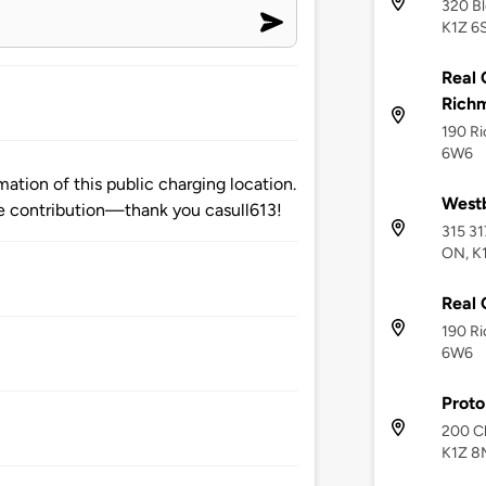
320 Bl
K1Z 6
Real 
Rich
190 R
6W6
ation of this public charging location.
West
 contribution—thank you casull613!
315 31
ON, K
Real 
190 R
6W6
Proto
200 Cl
K1Z 8