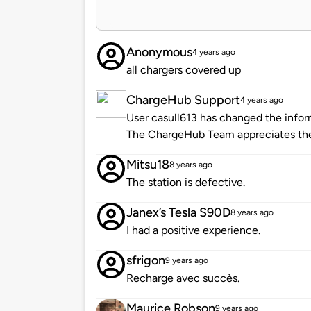
Anonymous
4 years ago
all chargers covered up
ChargeHub Support
4 years ago
User casull613 has changed the inform
The ChargeHub Team appreciates the
Mitsu18
8 years ago
The station is defective.
Janex’s Tesla S90D
8 years ago
I had a positive experience.
sfrigon
9 years ago
Recharge avec succès.
Maurice Robson
9 years ago