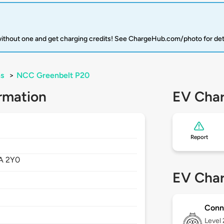
 without one and get charging credits! See ChargeHub.com/photo for det
s
>
NCC Greenbelt P20
rmation
EV Char
Report
A 2Y0
EV Char
Conn
Level