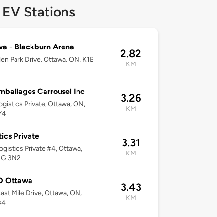
 EV Stations
a - Blackburn Arena
2.82
en Park Drive, Ottawa, ON, K1B
KM
mballages Carrousel Inc
3.26
ogistics Private, Ottawa, ON,
KM
Y4
tics Private
3.31
ogistics Private #4, Ottawa,
KM
1G 3N2
 Ottawa
3.43
ast Mile Drive, Ottawa, ON,
KM
B4