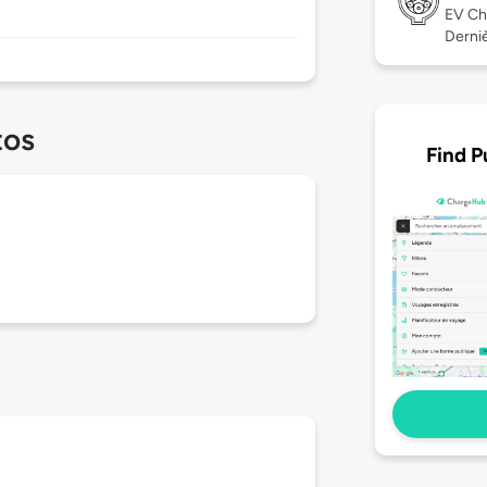
EV Ch
Dernièr
tos
Find P