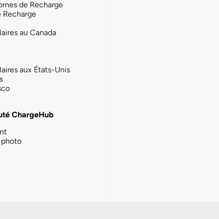
ornes de Recharge
e Recharge
laires au Canada
laires aux États-Unis
s
sco
té ChargeHub
nt
photo