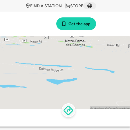
FIND A STATION
STORE
Get the app