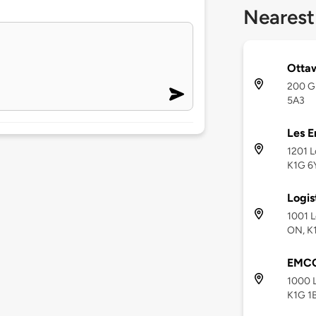
Nearest
Ottaw
200 Gl
5A3
Les E
1201 L
K1G 6
Logis
1001 L
ON, K
EMCO
1000 L
K1G 1