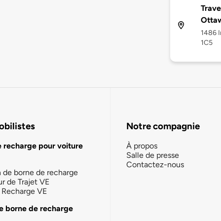
Trav
Otta
1486 I
1C5
bilistes
Notre compagnie
e recharge pour voiture
À propos
Salle de presse
Contactez-nous
n de borne de recharge
ur de Trajet VE
la Recharge VE
e borne de recharge